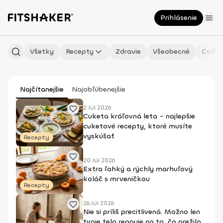
Prihlásenie
Všetky
Recepty
Zdravie
Všeobecné
Cvičen
Najčítanejšie
Najobľúbenejšie
2 Júl 2026
Cuketa kráľovná leta - najlepšie
cuketové recepty, ktoré musíte
vyskúšať
Recepty
20 Júl 2026
Extra ľahký a rýchly marhuľový
koláč s mrveničkou
Recepty
26 Júl 2026
Nie si príliš precitlivená. Možno len
tvoje telo reaguje na to, čo prežilo