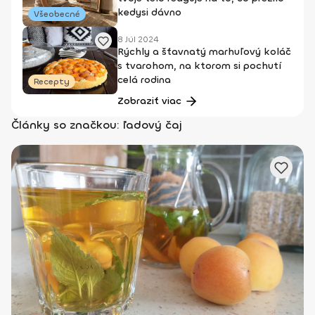
kedysi dávno
Všeobecné
8 Júl 2024
Rýchly a šťavnatý marhuľový koláč
s tvarohom, na ktorom si pochutí
celá rodina
Recepty
Zobraziť viac
Články so značkou: ľadový čaj