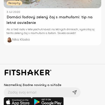
Recepty
3 Júl 2020
Domáci ľadový zelený čaj s marhuľami: tip na
letné osvieženie
Ak si tiež rada v lete pochutnávaš na letných drinkoch, vyskúšaj aj
tento zelený čaj s marhuľami a ľadom. Skvelo osvieži!
Nika Klasko
Nezmeškaj žiadne novinky a súťaže