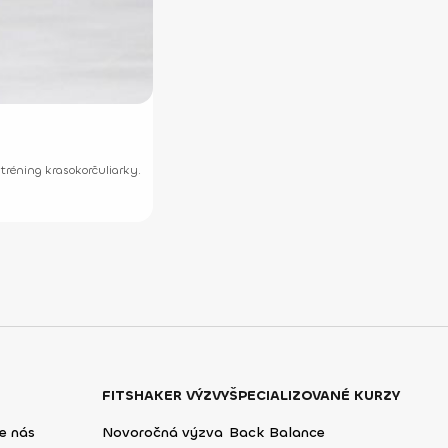
 tréning krasokorčuliarky.
FITSHAKER VÝZVY
ŠPECIALIZOVANÉ KURZY
e nás
Novoročná výzva
Back Balance