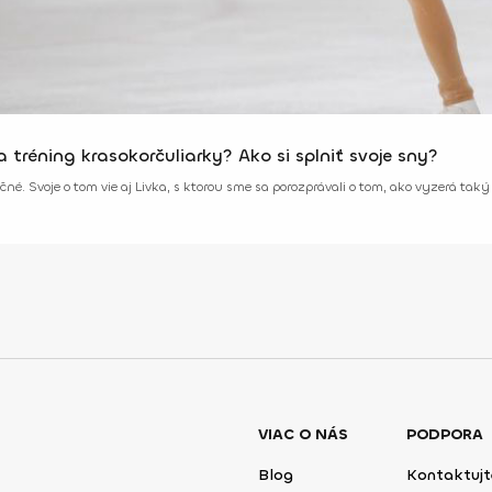
a tréning krasokorčuliarky? Ako si splniť svoje sny?
čné. Svoje o tom vie aj Livka, s ktorou sme sa porozprávali o tom, ako vyzerá taký
VIAC O NÁS
PODPORA
Blog
Kontaktujt