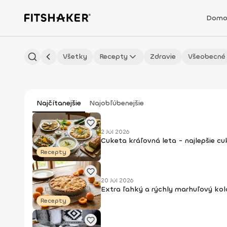
Domo
Všetky
Recepty
Zdravie
Všeobecné
Najčítanejšie
Najobľúbenejšie
2 Júl 2026
Cuketa kráľovná leta - najlepšie c
Recepty
20 Júl 2026
Extra ľahký a rýchly marhuľový kol
Recepty