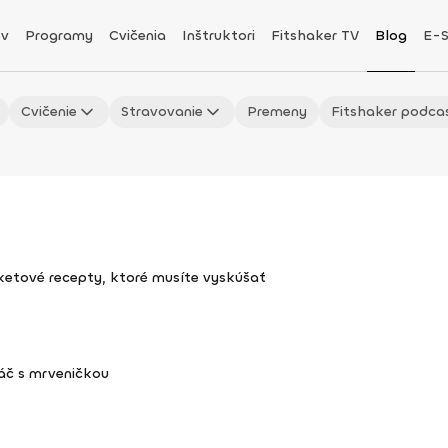
v
Programy
Cvičenia
Inštruktori
Fitshaker TV
Blog
E-
Cvičenie
Stravovanie
Premeny
Fitshaker podca
uketové recepty, ktoré musíte vyskúšať
áč s mrveničkou