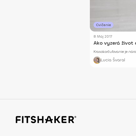
Cvičenie
8 Máj 2017
Ako vyzerá život 
Krasokorčuľovanie je náro
Lucia Švaral