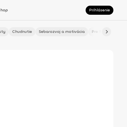
Shop
Prihlásenie
sty
Chudnutie
Sebarozvoj a motivácia
Pre fitmaminky