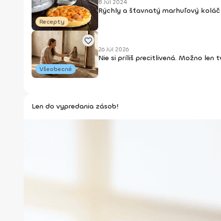
8 Júl 2024
Rýchly a šťavnatý marhuľový koláč 
Recepty
26 Júl 2026
Nie si príliš precitlivená. Možno len
Všeobecné
Len do vypredania zásob!