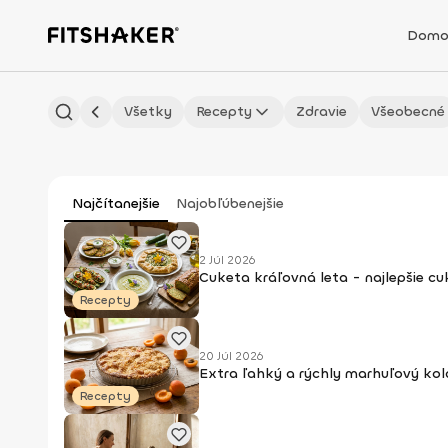
Domo
Všetky
Recepty
Zdravie
Všeobecné
Najčítanejšie
Najobľúbenejšie
2 Júl 2026
Cuketa kráľovná leta - najlepšie c
Recepty
20 Júl 2026
Extra ľahký a rýchly marhuľový kol
Recepty