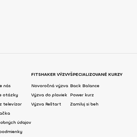
FITSHAKER VÝZVY
ŠPECIALIZOVANÉ KURZY
e nás
Novoročná výzva
Back Balance
ie otázky
Výzva do plaviek
Power kurz
z televízor
Výzva Reštart
Zamiluj si beh
lačka
sobných údajov
podmienky