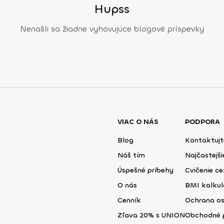
Hupss
Nenašli sa žiadne vyhovujúce blogové príspevky
VIAC O NÁS
PODPORA
Blog
Kontaktujt
Náš tím
Najčastejš
Úspešné príbehy
Cvičenie ce
O nás
BMI kalku
Cenník
Ochrana o
Zľava 20% s UNION
Obchodné 