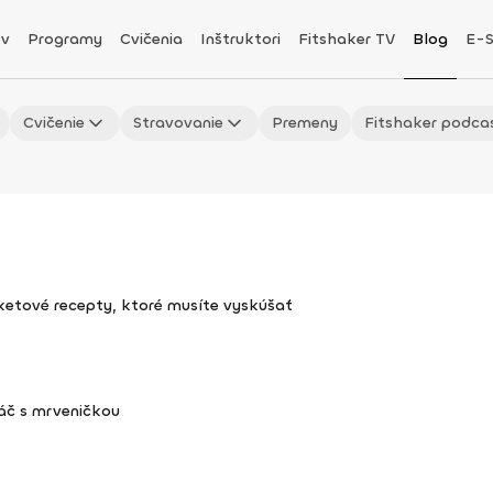
v
Programy
Cvičenia
Inštruktori
Fitshaker TV
Blog
E-
Cvičenie
Stravovanie
Premeny
Fitshaker podca
uketové recepty, ktoré musíte vyskúšať
áč s mrveničkou