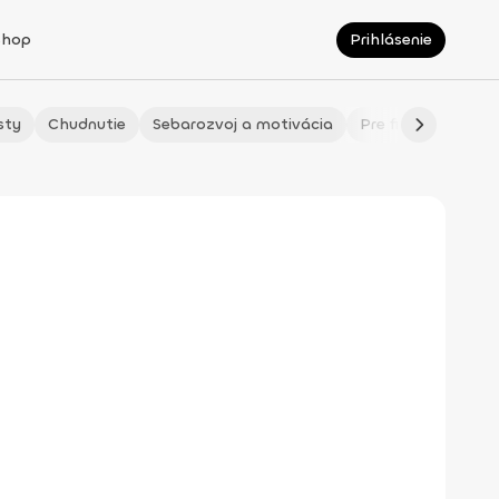
Shop
Prihlásenie
sty
Chudnutie
Sebarozvoj a motivácia
Pre fitmaminky