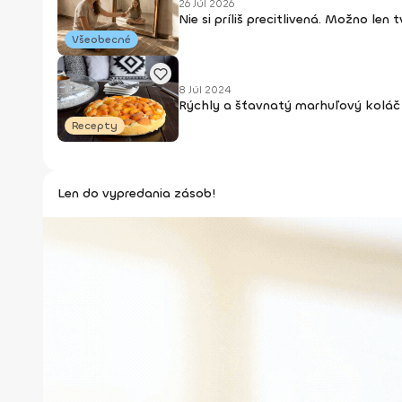
26 Júl 2026
Nie si príliš precitlivená. Možno len
Všeobecné
8 Júl 2024
Rýchly a šťavnatý marhuľový koláč 
Recepty
Len do vypredania zásob!