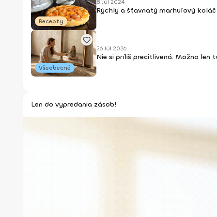
8 Júl 2024
Rýchly a šťavnatý marhuľový koláč 
Recepty
26 Júl 2026
Nie si príliš precitlivená. Možno len
Všeobecné
Len do vypredania zásob!