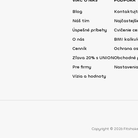
VIAC O NÁS
PODPORA
Blog
Kontaktujt
Náš tím
Najčastejš
Úspešné príbehy
Cvičenie ce
O nás
BMI kalku
Cenník
Ochrana o
Zľava 20% s UNION
Obchodné 
Pre firmy
Nastavenia
Vízia a hodnoty
Copyright © 2026 Fitshake