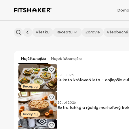
Domo
Všetky
Recepty
Zdravie
Všeobecné
Najčítanejšie
Najobľúbenejšie
2 Júl 2026
Cuketa kráľovná leta - najlepšie c
Recepty
20 Júl 2026
Extra ľahký a rýchly marhuľový kol
Recepty