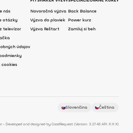
FITSHAKER VÝZVY
ŠPECIALIZOVANÉ KURZY
e nás
Novoročná výzva
Back Balance
ie otázky
Výzva do plaviek
Power kurz
z televízor
Výzva Reštart
Zamiluj si beh
lačka
sobných údajov
podmienky
 cookies
Slovenčina
Čeština
r - Developed and designed by
GoodRequest
(
Version: 3.27.43 API: X.X.X
)