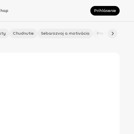
Shop
Prihlásenie
sty
Chudnutie
Sebarozvoj a motivácia
Pre fitmaminky