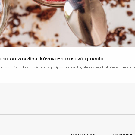
ýpka na zmrzlinu: kávovo-kokosová granola
elá, ak máš rada sladké raňajky prípadne desiatu, alebo si vychutnávaš zmrzli