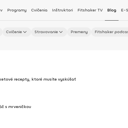
v
Programy
Cvičenia
Inštruktori
Fitshaker TV
Blog
E-
Cvičenie
Stravovanie
Premeny
Fitshaker podca
uketové recepty, ktoré musíte vyskúšať
áč s mrveničkou