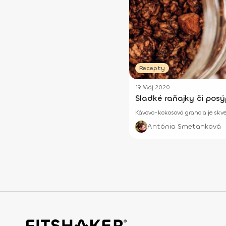
Recepty
19 Máj 2020
Sladké raňajky či pos
Kávovo-kokosová granola je skv
Antónia Smetanková