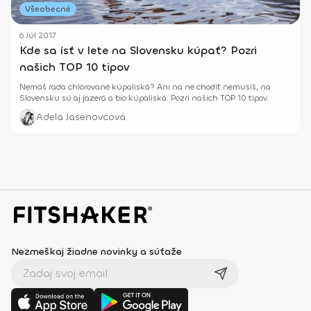
Všeobecné
6 Júl 2017
Kde sa ísť v lete na Slovensku kúpať? Pozri
našich TOP 10 tipov
Nemáš rada chlórované kúpaliská? Ani na ne chodiť nemusíš, na
Slovensku sú aj jazerá a bio kúpaliská. Pozri našich TOP 10 tipov.
Adela Jasenovcová
Nezmeškaj žiadne novinky a súťaže