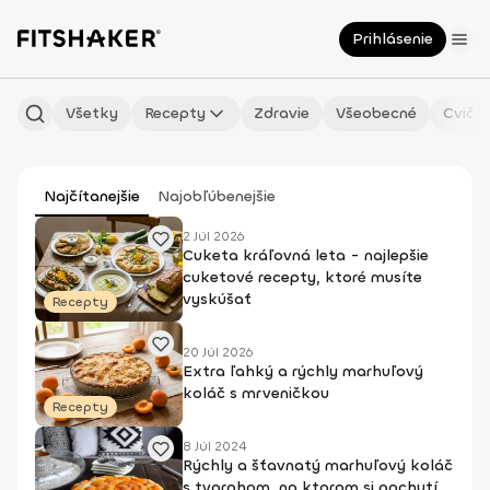
Prihlásenie
Všetky
Recepty
Zdravie
Všeobecné
Cvičen
Najčítanejšie
Najobľúbenejšie
2 Júl 2026
Cuketa kráľovná leta - najlepšie
cuketové recepty, ktoré musíte
vyskúšať
Recepty
20 Júl 2026
Extra ľahký a rýchly marhuľový
koláč s mrveničkou
Recepty
8 Júl 2024
Rýchly a šťavnatý marhuľový koláč
s tvarohom, na ktorom si pochutí