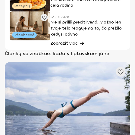
celá rodina
Recepty
26 Júl 2026
Nie si príliš precitlivená. Možno len
tvoje telo reaguje na to, čo prežilo
kedysi dávno
Všeobecné
Zobraziť viac
Články so značkou: kaďa v liptovskom jáne