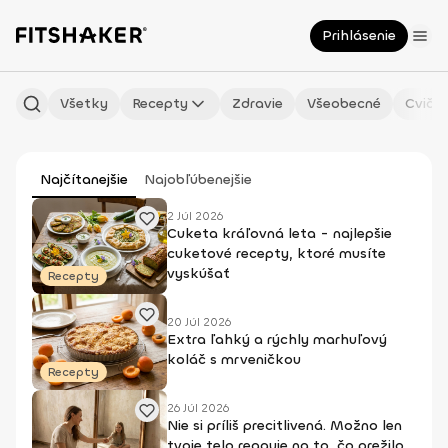
Prihlásenie
Všetky
Recepty
Zdravie
Všeobecné
Cvičen
Najčítanejšie
Najobľúbenejšie
2 Júl 2026
Cuketa kráľovná leta - najlepšie
cuketové recepty, ktoré musíte
vyskúšať
Recepty
20 Júl 2026
Extra ľahký a rýchly marhuľový
koláč s mrveničkou
Recepty
26 Júl 2026
Nie si príliš precitlivená. Možno len
tvoje telo reaguje na to, čo prežilo