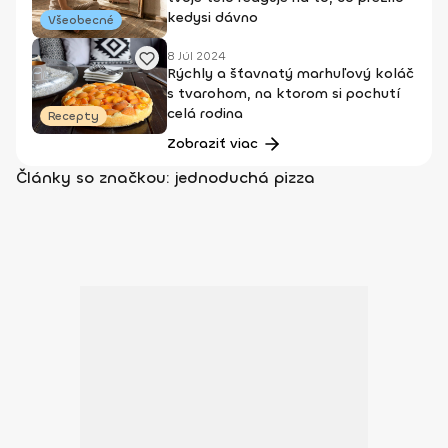
kedysi dávno
Všeobecné
8 Júl 2024
Rýchly a šťavnatý marhuľový koláč
s tvarohom, na ktorom si pochutí
celá rodina
Recepty
Zobraziť viac
Články so značkou: jednoduchá pizza