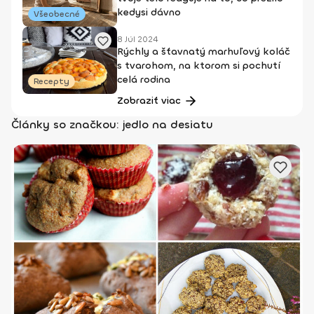
kedysi dávno
Všeobecné
8 Júl 2024
Rýchly a šťavnatý marhuľový koláč
s tvarohom, na ktorom si pochutí
celá rodina
Recepty
Zobraziť viac
Články so značkou: jedlo na desiatu