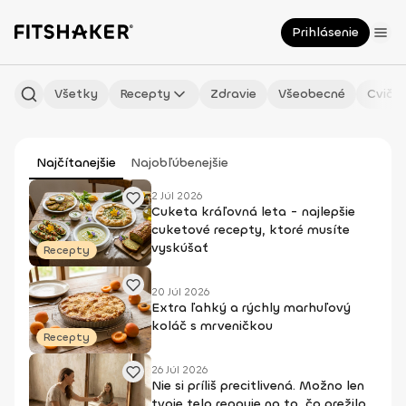
Prihlásenie
Všetky
Recepty
Zdravie
Všeobecné
Cvičen
Najčítanejšie
Najobľúbenejšie
2 Júl 2026
Cuketa kráľovná leta - najlepšie
cuketové recepty, ktoré musíte
vyskúšať
Recepty
20 Júl 2026
Extra ľahký a rýchly marhuľový
koláč s mrveničkou
Recepty
26 Júl 2026
Nie si príliš precitlivená. Možno len
tvoje telo reaguje na to, čo prežilo