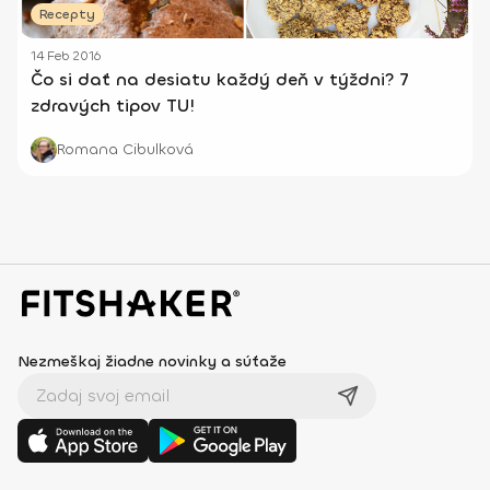
Recepty
14 Feb 2016
Čo si dať na desiatu každý deň v týždni? 7
zdravých tipov TU!
Romana Cibulková
Nezmeškaj žiadne novinky a súťaže