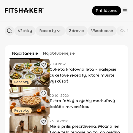
Prihlásenie
Všetky
Recepty
Zdravie
Všeobecné
Cvičen
Najčítanejšie
Najobľúbenejšie
2 Júl 2026
Cuketa kráľovná leta - najlepšie
cuketové recepty, ktoré musíte
vyskúšať
Recepty
20 Júl 2026
Extra ľahký a rýchly marhuľový
koláč s mrveničkou
Recepty
26 Júl 2026
Nie si príliš precitlivená. Možno len
tvoje telo reaguje na to, čo prežilo