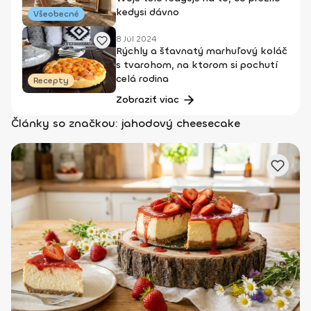
kedysi dávno
Všeobecné
8 Júl 2024
Rýchly a šťavnatý marhuľový koláč
s tvarohom, na ktorom si pochutí
celá rodina
Recepty
Zobraziť viac
Články so značkou: jahodový cheesecake