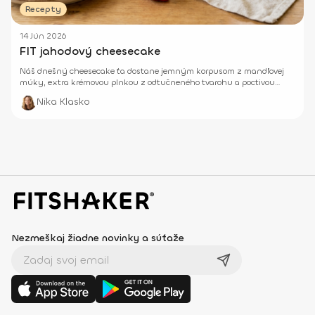
Recepty
14 Jún 2026
FIT jahodový cheesecake
Náš dnešný cheesecake ťa dostane jemným korpusom z mandľovej
múky, extra krémovou plnkou z odtučneného tvarohu a poctivou
domácou jahodovou polevou.
Nika Klasko
Nezmeškaj žiadne novinky a súťaže