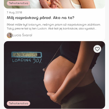
Tehotenstvo
7 Aug 2018
Môj rozprávkový pôrod. Ako na to?
Pôrod môže byť krásnym, nežným priam až rozprávkovým zážitkom.
Taký presne bol aj ten Luckin. Aké boli jej kontrakcie, ako vyvolali
pôrod a iné sa dozvieš v jej príbehu.
Lucia Švaral
Tehotenstvo