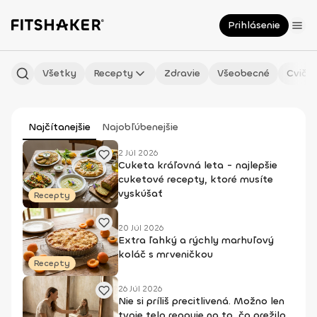
Prihlásenie
Všetky
Recepty
Zdravie
Všeobecné
Cvičen
Najčítanejšie
Najobľúbenejšie
2 Júl 2026
Cuketa kráľovná leta - najlepšie
cuketové recepty, ktoré musíte
vyskúšať
Recepty
20 Júl 2026
Extra ľahký a rýchly marhuľový
koláč s mrveničkou
Recepty
26 Júl 2026
Nie si príliš precitlivená. Možno len
tvoje telo reaguje na to, čo prežilo