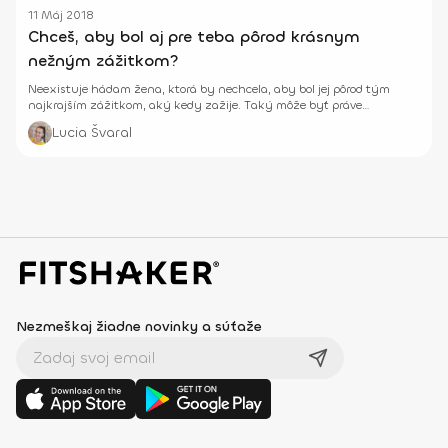
11 Máj 2018
Chceš, aby bol aj pre teba pôrod krásnym
nežným zážitkom?
Neexistuje hádam žena, ktorá by nechcela, aby bol jej pôrod tým
najkrajším zážitkom, aký kedy zažije. Taký môže byť práve
hypnopôrod. Je menej bolestivý, nežný, krajší.
Lucia Švaral
Nezmeškaj žiadne novinky a súťaže