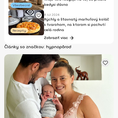
kedysi dávno
Všeobecné
8 Júl 2024
Rýchly a šťavnatý marhuľový koláč
s tvarohom, na ktorom si pochutí
celá rodina
Recepty
Zobraziť viac
Články so značkou: hypnopôrod