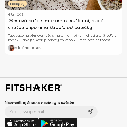
Recepty
4 Jan 2021
Pšenová kaša s makom a hruškami, ktorá
chuťou pripomína štrúdľu od babičky
Táto výborná pšenová kaša s makom a hruškami chutí ako štrúdľa d
babičky. Navyše, mak je bohatý na vápnik, určite patrí do fitness
jeádlnička.
Viktória Janov
Nezmeškaj žiadne novinky a súťaže