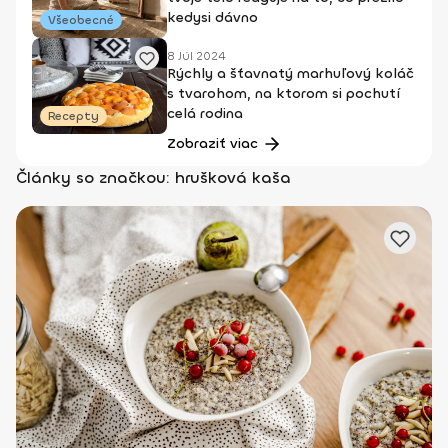
kedysi dávno
Všeobecné
8 Júl 2024
Rýchly a šťavnatý marhuľový koláč
s tvarohom, na ktorom si pochutí
celá rodina
Recepty
Zobraziť viac
Články so značkou: hrušková kaša