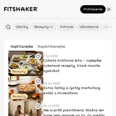
Prihlásenie
Všetky
Recepty
Zdravie
Všeobecné
Cvičen
Najčítanejšie
Najobľúbenejšie
2 Júl 2026
Cuketa kráľovná leta - najlepšie
cuketové recepty, ktoré musíte
vyskúšať
Recepty
20 Júl 2026
Extra ľahký a rýchly marhuľový
koláč s mrveničkou
Recepty
26 Júl 2026
Nie si príliš precitlivená. Možno len
tvoje telo reaguje na to, čo prežilo