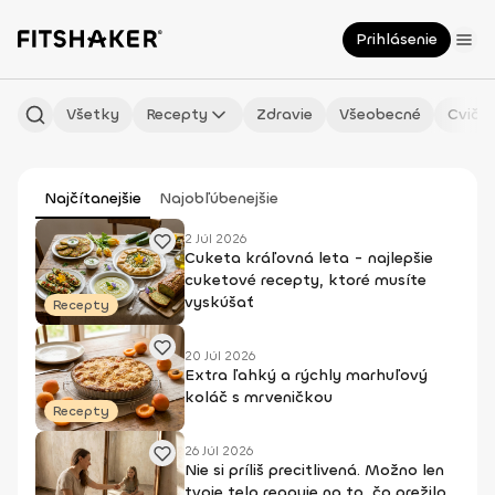
Prihlásenie
Všetky
Recepty
Zdravie
Všeobecné
Cvičen
Najčítanejšie
Najobľúbenejšie
2 Júl 2026
Cuketa kráľovná leta - najlepšie
cuketové recepty, ktoré musíte
vyskúšať
Recepty
20 Júl 2026
Extra ľahký a rýchly marhuľový
koláč s mrveničkou
Recepty
26 Júl 2026
Nie si príliš precitlivená. Možno len
tvoje telo reaguje na to, čo prežilo