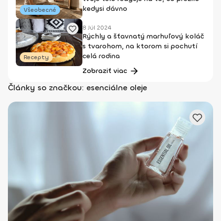
kedysi dávno
Všeobecné
8 Júl 2024
Rýchly a šťavnatý marhuľový koláč
s tvarohom, na ktorom si pochutí
celá rodina
Recepty
Zobraziť viac
Články so značkou: esenciálne oleje