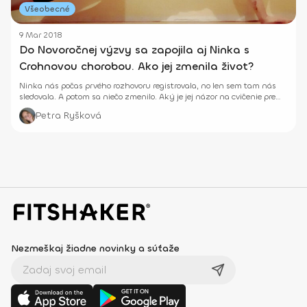
Všeobecné
9 Mar 2018
Do Novoročnej výzvy sa zapojila aj Ninka s
Crohnovou chorobou. Ako jej zmenila život?
Ninka nás počas prvého rozhovoru registrovala, no len sem tam nás
sledovala. A potom sa niečo zmenilo. Aký je jej názor na cvičenie pre
ľudí s Crohnovou chorobou?
Petra Ryšková
Nezmeškaj žiadne novinky a súťaže