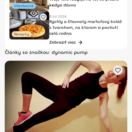
kedysi dávno
Všeobecné
8 Júl 2024
Rýchly a šťavnatý marhuľový koláč
s tvarohom, na ktorom si pochutí
celá rodina
Recepty
Zobraziť viac
Články so značkou: dynamic pump