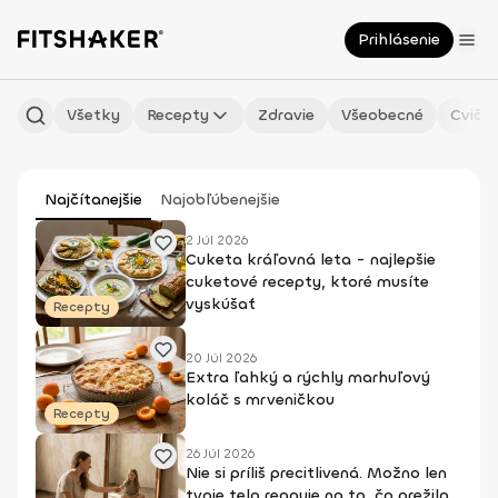
Prihlásenie
Všetky
Recepty
Zdravie
Všeobecné
Cvičen
Najčítanejšie
Najobľúbenejšie
2 Júl 2026
Cuketa kráľovná leta - najlepšie
cuketové recepty, ktoré musíte
vyskúšať
Recepty
20 Júl 2026
Extra ľahký a rýchly marhuľový
koláč s mrveničkou
Recepty
26 Júl 2026
Nie si príliš precitlivená. Možno len
tvoje telo reaguje na to, čo prežilo