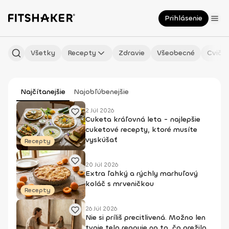
Prihlásenie
Všetky
Recepty
Zdravie
Všeobecné
Cvičen
Najčítanejšie
Najobľúbenejšie
2 Júl 2026
Cuketa kráľovná leta - najlepšie
cuketové recepty, ktoré musíte
vyskúšať
Recepty
20 Júl 2026
Extra ľahký a rýchly marhuľový
koláč s mrveničkou
Recepty
26 Júl 2026
Nie si príliš precitlivená. Možno len
tvoje telo reaguje na to, čo prežilo