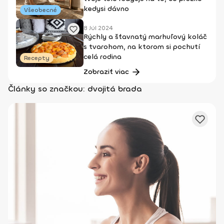
kedysi dávno
Všeobecné
8 Júl 2024
Rýchly a šťavnatý marhuľový koláč
s tvarohom, na ktorom si pochutí
celá rodina
Recepty
Zobraziť viac
Články so značkou: dvojitá brada