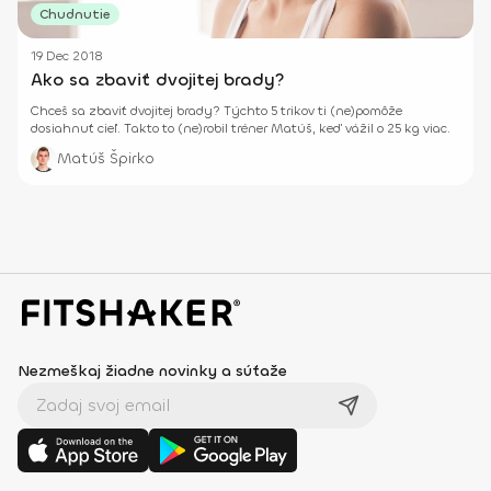
Chudnutie
19 Dec 2018
Ako sa zbaviť dvojitej brady?
Chceš sa zbaviť dvojitej brady? Týchto 5 trikov ti (ne)pomôže
dosiahnuť cieľ. Takto to (ne)robil tréner Matúš, keď vážil o 25 kg viac.
Matúš Špirko
Nezmeškaj žiadne novinky a súťaže