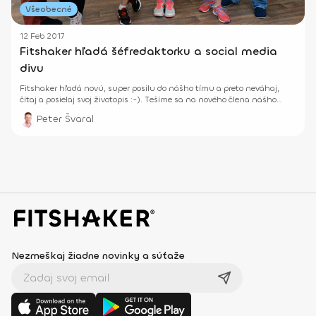
Všeobecné
12 Feb 2017
Fitshaker hľadá šéfredaktorku a social media
divu
Fitshaker hľadá novú, super posilu do nášho tímu a preto neváhaj,
čítaj a posielaj svoj životopis :-). Tešíme sa na nového člena nášho
veselého tímu!
Peter Švaral
Nezmeškaj žiadne novinky a súťaže