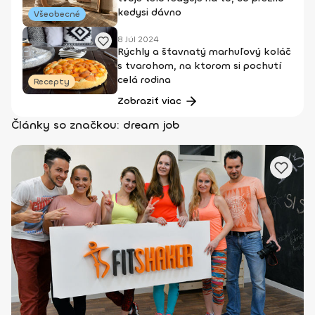
kedysi dávno
Všeobecné
8 Júl 2024
Rýchly a šťavnatý marhuľový koláč
s tvarohom, na ktorom si pochutí
celá rodina
Recepty
Zobraziť viac
Články so značkou: dream job