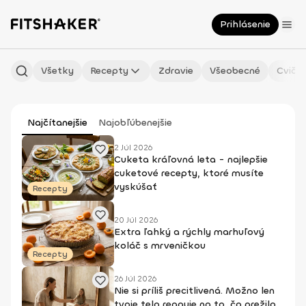
Prihlásenie
Všetky
Recepty
Zdravie
Všeobecné
Cvičen
Najčítanejšie
Najobľúbenejšie
2 Júl 2026
Cuketa kráľovná leta - najlepšie
cuketové recepty, ktoré musíte
vyskúšať
Recepty
20 Júl 2026
Extra ľahký a rýchly marhuľový
koláč s mrveničkou
Recepty
26 Júl 2026
Nie si príliš precitlivená. Možno len
tvoje telo reaguje na to, čo prežilo