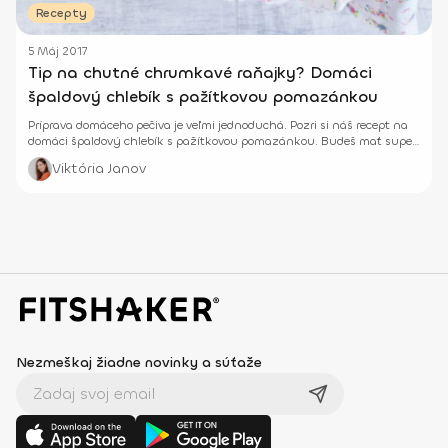
Recepty
5 Máj 2017
Tip na chutné chrumkavé raňajky? Domáci
špaldový chlebík s pažítkovou pomazánkou
Príprava domáceho pečiva je veľmi jednoduchá. Pozri si náš recept na
domáci špaldový chlebík s pažítkovou pomazánkou. Budeš mať super
raňajky.
Viktória Janov
Nezmeškaj žiadne novinky a súťaže