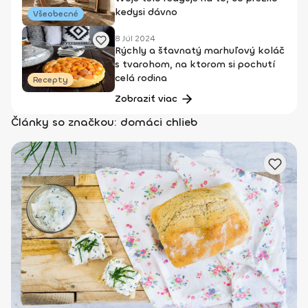
kedysi dávno
Všeobecné
8 Júl 2024
Rýchly a šťavnatý marhuľový koláč
s tvarohom, na ktorom si pochutí
celá rodina
Recepty
Zobraziť viac
Články so značkou: domáci chlieb