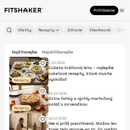
Prihlásenie
Všetky
Recepty
Zdravie
Všeobecné
Cvičen
Najčítanejšie
Najobľúbenejšie
2 Júl 2026
Cuketa kráľovná leta - najlepšie
cuketové recepty, ktoré musíte
vyskúšať
Recepty
20 Júl 2026
Extra ľahký a rýchly marhuľový
koláč s mrveničkou
Recepty
26 Júl 2026
Nie si príliš precitlivená. Možno len
tvoje telo reaguje na to, čo prežilo