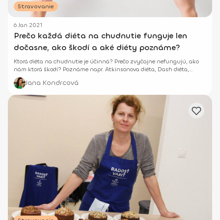
Stravovanie
6 Jan 2021
Prečo každá diéta na chudnutie funguje len
dočasne, ako škodí a aké diéty poznáme?
Ktorá diéta na chudnutie je účinná? Prečo zvyčajne nefungujú, ako
nám ktorá škodí? Poznáme napr. Atkinsonova diéta, Dash diéta,
delená strava a pod.
Jana Kondrcová