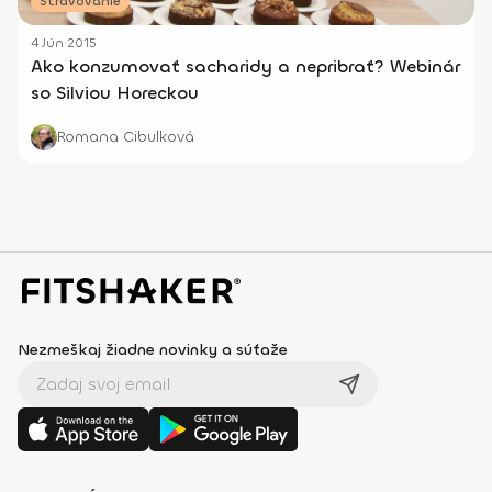
Stravovanie
4 Jún 2015
Ako konzumovať sacharidy a nepribrať? Webinár
so Silviou Horeckou
Romana Cibulková
Nezmeškaj žiadne novinky a súťaže