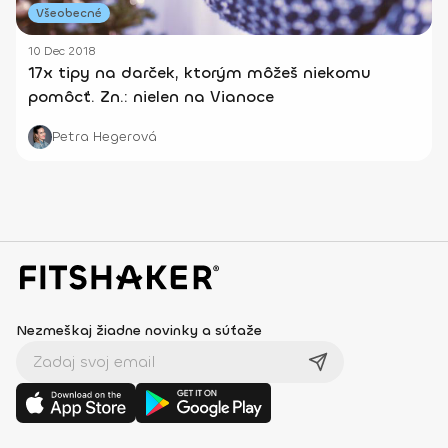
Všeobecné
10 Dec 2018
17x tipy na darček, ktorým môžeš niekomu
pomôcť. Zn.: nielen na Vianoce
Petra Hegerová
Nezmeškaj žiadne novinky a súťaže