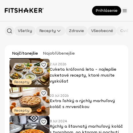
Prihlásenie
Všetky
Recepty
Zdravie
Všeobecné
Cvičen
Najčítanejšie
Najobľúbenejšie
2 Júl 2026
Cuketa kráľovná leta - najlepšie
cuketové recepty, ktoré musíte
vyskúšať
Recepty
20 Júl 2026
Extra ľahký a rýchly marhuľový
koláč s mrveničkou
Recepty
8 Júl 2024
Rýchly a šťavnatý marhuľový koláč
s tvarohom, na ktorom si pochutí