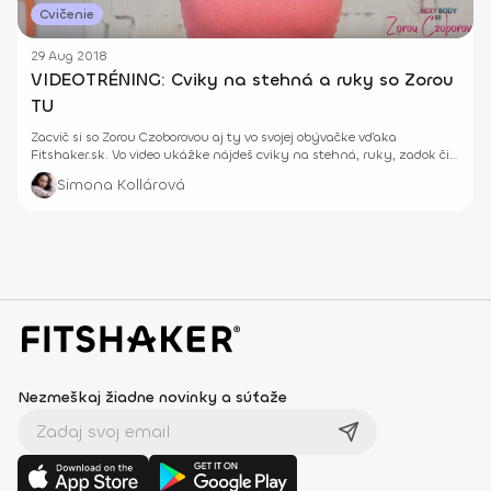
Cvičenie
29 Aug 2018
VIDEOTRÉNING: Cviky na stehná a ruky so Zorou
TU
Zacvič si so Zorou Czoborovou aj ty vo svojej obývačke vďaka
Fitshaker.sk. Vo video ukážke nájdeš cviky na stehná, ruky, zadok či
ramená.
Simona Kollárová
Nezmeškaj žiadne novinky a súťaže