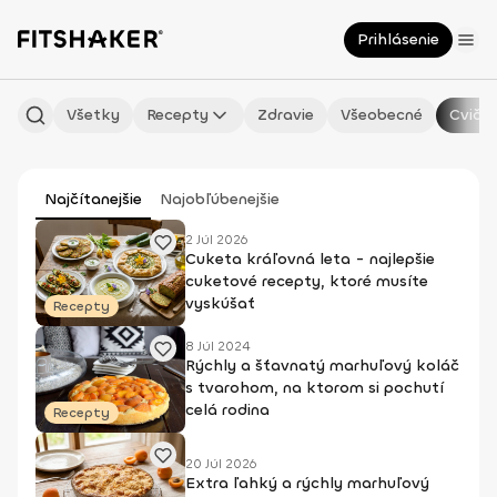
Prihlásenie
Všetky
Recepty
Zdravie
Všeobecné
Cvičen
Najčítanejšie
Najobľúbenejšie
2 Júl 2026
Cuketa kráľovná leta - najlepšie
cuketové recepty, ktoré musíte
vyskúšať
Recepty
8 Júl 2024
Rýchly a šťavnatý marhuľový koláč
s tvarohom, na ktorom si pochutí
celá rodina
Recepty
20 Júl 2026
Extra ľahký a rýchly marhuľový