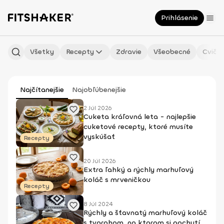
Prihlásenie
Všetky
Recepty
Zdravie
Všeobecné
Cvičen
Najčítanejšie
Najobľúbenejšie
2 Júl 2026
Cuketa kráľovná leta - najlepšie
cuketové recepty, ktoré musíte
vyskúšať
Recepty
20 Júl 2026
Extra ľahký a rýchly marhuľový
koláč s mrveničkou
Recepty
8 Júl 2024
Rýchly a šťavnatý marhuľový koláč
s tvarohom, na ktorom si pochutí