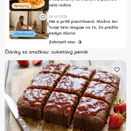
celá rodina
Recepty
26 Júl 2026
Nie si príliš precitlivená. Možno len
tvoje telo reaguje na to, čo prežilo
kedysi dávno
Všeobecné
Zobraziť viac
Články so značkou: cuketový perník