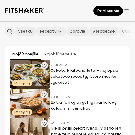
Prihlásenie
Všetky
Recepty
Zdravie
Všeobecné
Cvičen
Najčítanejšie
Najobľúbenejšie
2 Júl 2026
Cuketa kráľovná leta - najlepšie
cuketové recepty, ktoré musíte
vyskúšať
Recepty
20 Júl 2026
Extra ľahký a rýchly marhuľový
koláč s mrveničkou
Recepty
26 Júl 2026
Nie si príliš precitlivená. Možno len
tvoje telo reaguje na to, čo prežilo