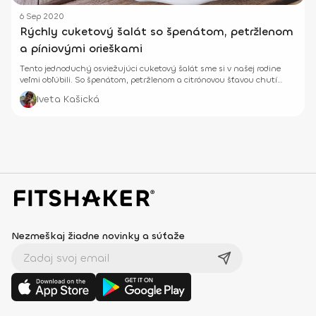
6 Sep 2020
Rýchly cuketový šalát so špenátom, petržlenom
a píniovými orieškami
Tento jednoduchý osviežujúci cuketový šalát sme si v našej rodine
veľmi obľúbili. So špenátom, petržlenom a citrónovou šťavou chutí
úžasne.
Iveta Kašická
Nezmeškaj žiadne novinky a súťaže