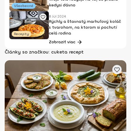
kedysi dávno
Všeobecné
8 Júl 2024
Rýchly a šťavnatý marhuľový koláč
s tvarohom, na ktorom si pochutí
celá rodina
Recepty
Zobraziť viac
Články so značkou: cuketa recept