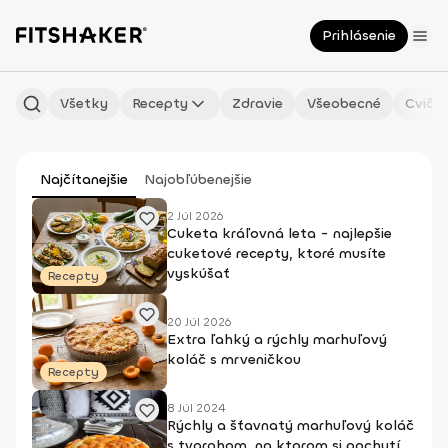
Prihlásenie
Všetky
Recepty
Zdravie
Všeobecné
Cvičen
Najčítanejšie
Najobľúbenejšie
2 Júl 2026
Cuketa kráľovná leta - najlepšie
cuketové recepty, ktoré musíte
vyskúšať
Recepty
20 Júl 2026
Extra ľahký a rýchly marhuľový
koláč s mrveničkou
Recepty
8 Júl 2024
Rýchly a šťavnatý marhuľový koláč
s tvarohom, na ktorom si pochutí