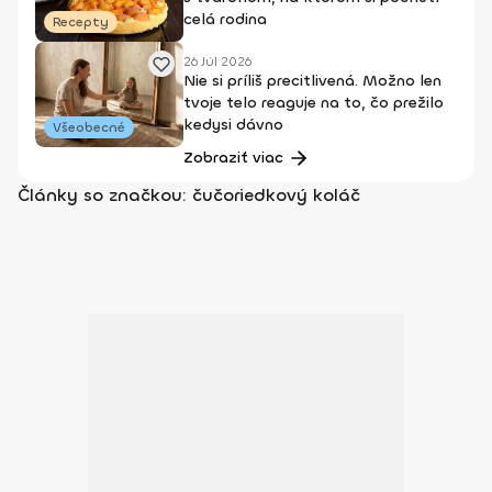
celá rodina
Recepty
26 Júl 2026
Nie si príliš precitlivená. Možno len
tvoje telo reaguje na to, čo prežilo
kedysi dávno
Všeobecné
Zobraziť viac
Články so značkou: čučoriedkový koláč