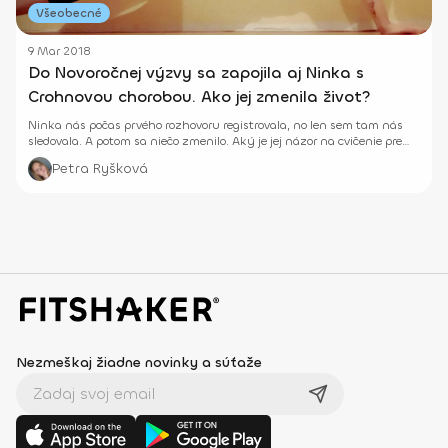
Všeobecné
9 Mar 2018
Do Novoročnej výzvy sa zapojila aj Ninka s
Crohnovou chorobou. Ako jej zmenila život?
Ninka nás počas prvého rozhovoru registrovala, no len sem tam nás
sledovala. A potom sa niečo zmenilo. Aký je jej názor na cvičenie pre
ľudí s Crohnovou chorobou?
Petra Ryšková
Nezmeškaj žiadne novinky a súťaže