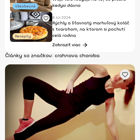
kedysi dávno
Všeobecné
8 Júl 2024
Rýchly a šťavnatý marhuľový koláč
s tvarohom, na ktorom si pochutí
celá rodina
Recepty
Zobraziť viac
Články so značkou: crohnova choroba