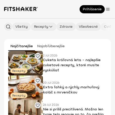
Prihlásenie
Všetky
Recepty
Zdravie
Všeobecné
Cvičen
Najčítanejšie
Najobľúbenejšie
2 Júl 2026
Cuketa kráľovná leta - najlepšie
cuketové recepty, ktoré musíte
vyskúšať
Recepty
20 Júl 2026
Extra ľahký a rýchly marhuľový
koláč s mrveničkou
Recepty
26 Júl 2026
Nie si príliš precitlivená. Možno len
tvoje telo reaguje na to, čo prežilo