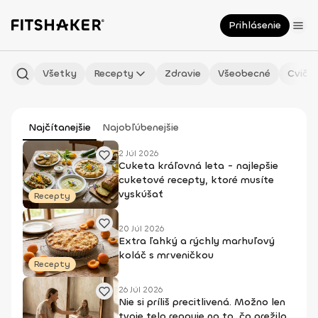
Prihlásenie
Všetky
Recepty
Zdravie
Všeobecné
Cvičen
Najčítanejšie
Najobľúbenejšie
2 Júl 2026
Cuketa kráľovná leta - najlepšie
cuketové recepty, ktoré musíte
vyskúšať
Recepty
20 Júl 2026
Extra ľahký a rýchly marhuľový
koláč s mrveničkou
Recepty
26 Júl 2026
Nie si príliš precitlivená. Možno len
tvoje telo reaguje na to, čo prežilo