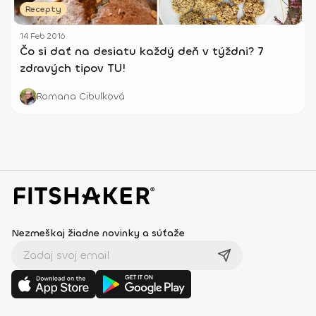
Recepty
14 Feb 2016
Čo si dať na desiatu každý deň v týždni? 7
zdravých tipov TU!
Romana Cibulková
Nezmeškaj žiadne novinky a súťaže