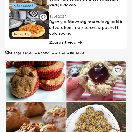
kedysi dávno
Všeobecné
8 Júl 2024
Rýchly a šťavnatý marhuľový koláč
s tvarohom, na ktorom si pochutí
celá rodina
Recepty
Zobraziť viac
Články so značkou: čo na desiatu