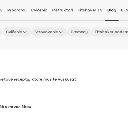
v
Programy
Cvičenia
Inštruktori
Fitshaker TV
Blog
E-
Cvičenie
Stravovanie
Premeny
Fitshaker podca
uketové recepty, ktoré musíte vyskúšať
áč s mrveničkou