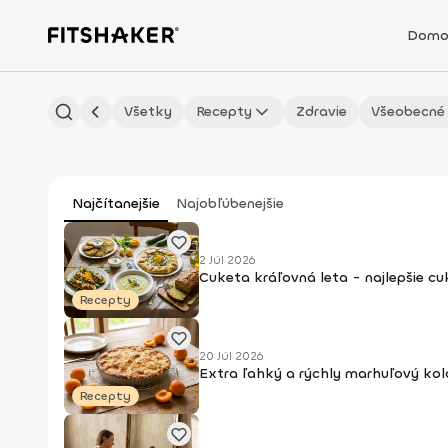
Domo
Všetky
Recepty
Zdravie
Všeobecné
Najčítanejšie
Najobľúbenejšie
2 Júl 2026
Cuketa kráľovná leta - najlepšie c
Recepty
20 Júl 2026
Extra ľahký a rýchly marhuľový kol
Recepty