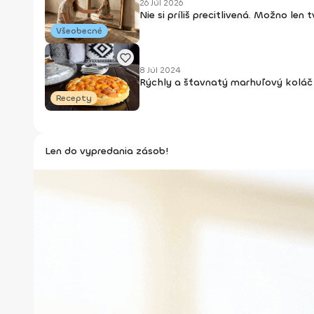
26 Júl 2026
Nie si príliš precitlivená. Možno len
Všeobecné
8 Júl 2024
Rýchly a šťavnatý marhuľový koláč 
Recepty
Len do vypredania zásob!