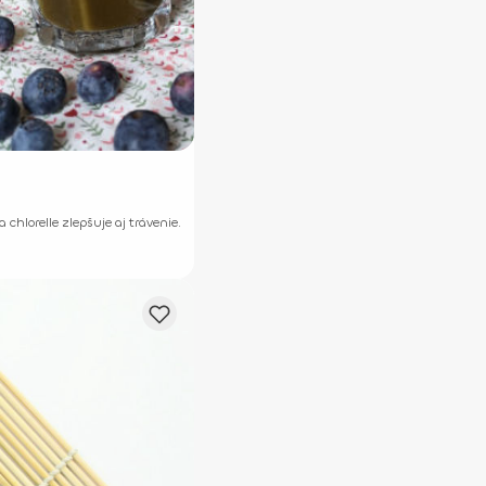
chlorelle zlepšuje aj trávenie.