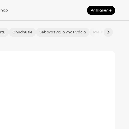
Shop
Prihlásenie
sty
Chudnutie
Sebarozvoj a motivácia
Pre fitmaminky