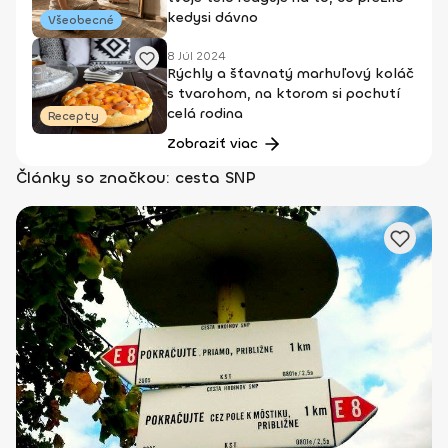
kedysi dávno
Všeobecné
8 Júl 2024
Rýchly a šťavnatý marhuľový koláč
s tvarohom, na ktorom si pochutí
celá rodina
Recepty
Zobraziť viac
Články so značkou: cesta SNP