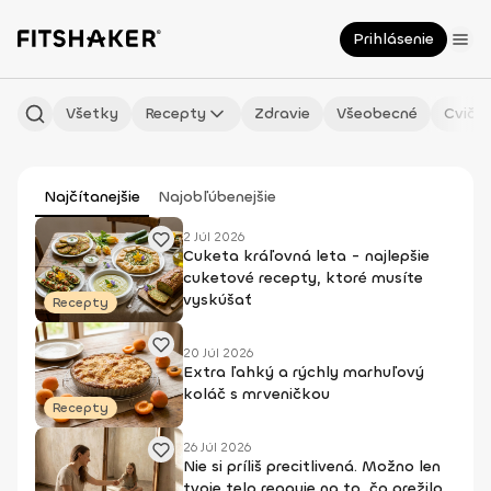
Prihlásenie
Všetky
Recepty
Zdravie
Všeobecné
Cvičen
Najčítanejšie
Najobľúbenejšie
2 Júl 2026
Cuketa kráľovná leta - najlepšie
cuketové recepty, ktoré musíte
vyskúšať
Recepty
20 Júl 2026
Extra ľahký a rýchly marhuľový
koláč s mrveničkou
Recepty
26 Júl 2026
Nie si príliš precitlivená. Možno len
tvoje telo reaguje na to, čo prežilo