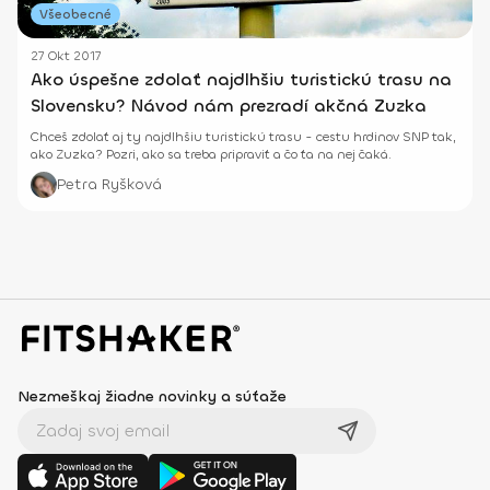
Všeobecné
27 Okt 2017
Ako úspešne zdolať najdlhšiu turistickú trasu na
Slovensku? Návod nám prezradí akčná Zuzka
Chceš zdolať aj ty najdlhšiu turistickú trasu - cestu hrdinov SNP tak,
ako Zuzka? Pozri, ako sa treba pripraviť a čo ťa na nej čaká.
Petra Ryšková
Nezmeškaj žiadne novinky a súťaže