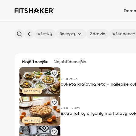
Domo
Všetky
Recepty
Zdravie
Všeobecné
Najčítanejšie
Najobľúbenejšie
2 Júl 2026
Cuketa kráľovná leta - najlepšie c
Recepty
20 Júl 2026
Extra ľahký a rýchly marhuľový kol
Recepty