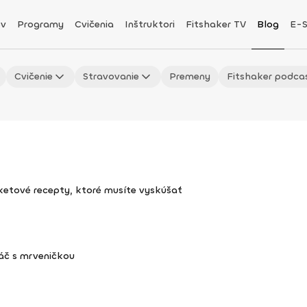
v
Programy
Cvičenia
Inštruktori
Fitshaker TV
Blog
E-
Cvičenie
Stravovanie
Premeny
Fitshaker podca
uketové recepty, ktoré musíte vyskúšať
áč s mrveničkou