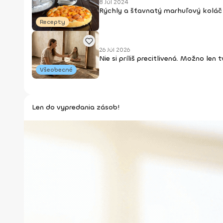
8 Júl 2024
Rýchly a šťavnatý marhuľový koláč 
Recepty
26 Júl 2026
Nie si príliš precitlivená. Možno len
Všeobecné
Len do vypredania zásob!