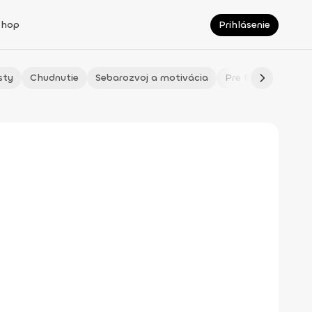
Shop
Prihlásenie
sty
Chudnutie
Sebarozvoj a motivácia
Pre fitmaminky