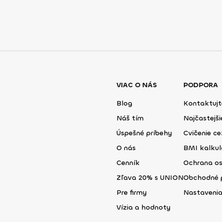
VIAC O NÁS
PODPORA
Blog
Kontaktujt
Náš tím
Najčastejš
Úspešné príbehy
Cvičenie ce
O nás
BMI kalku
Cenník
Ochrana o
Zľava 20% s UNION
Obchodné 
Pre firmy
Nastavenia
Vízia a hodnoty