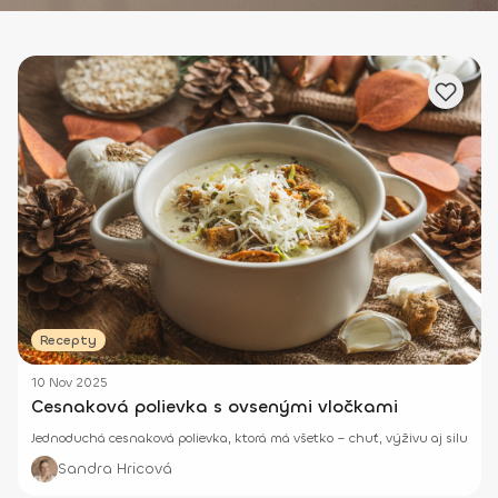
Recepty
10 Nov 2025
Cesnaková polievka s ovsenými vločkami
Jednoduchá cesnaková polievka, ktorá má všetko – chuť, výživu aj silu
Sandra Hricová