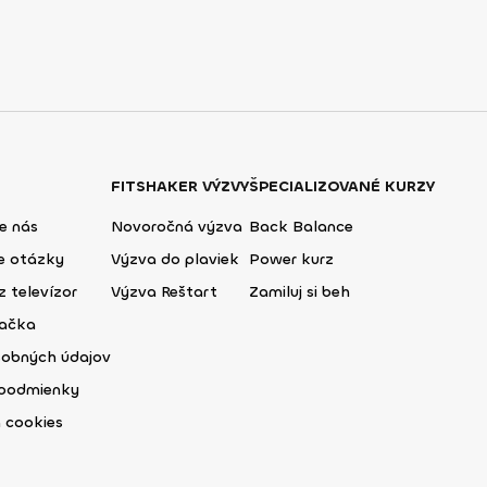
FITSHAKER VÝZVY
ŠPECIALIZOVANÉ KURZY
e nás
Novoročná výzva
Back Balance
ie otázky
Výzva do plaviek
Power kurz
z televízor
Výzva Reštart
Zamiluj si beh
lačka
sobných údajov
podmienky
 cookies