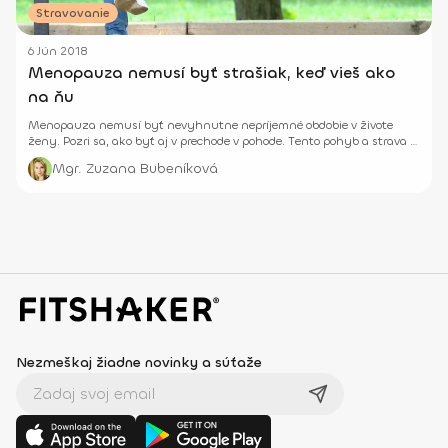
Stravovanie
6 Jún 2018
Menopauza nemusí byť strašiak, keď vieš ako
na ňu
Menopauza nemusí byť nevyhnutne nepríjemné obdobie v živote
ženy. Pozri sa, ako byť aj v prechode v pohode. Tento pohyb a strava ti
pomôžu.
Mgr. Zuzana Bubeníková
Nezmeškaj žiadne novinky a súťaže