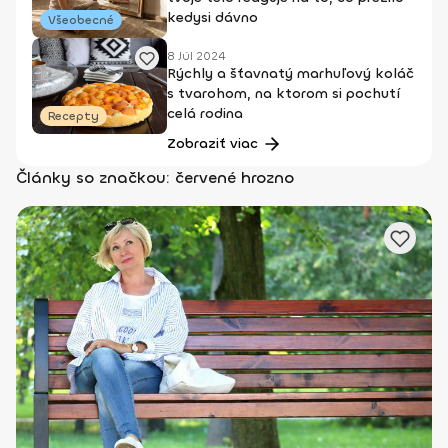
kedysi dávno
Všeobecné
8 Júl 2024
Rýchly a šťavnatý marhuľový koláč
s tvarohom, na ktorom si pochutí
celá rodina
Recepty
Zobraziť viac
Články so značkou: červené hrozno