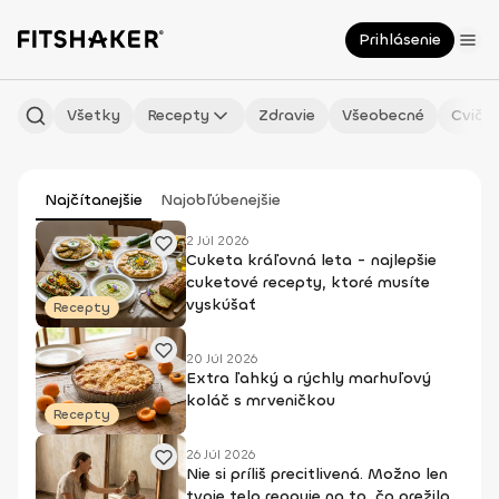
Prihlásenie
Všetky
Recepty
Zdravie
Všeobecné
Cvičen
Najčítanejšie
Najobľúbenejšie
2 Júl 2026
Cuketa kráľovná leta - najlepšie
cuketové recepty, ktoré musíte
vyskúšať
Recepty
20 Júl 2026
Extra ľahký a rýchly marhuľový
koláč s mrveničkou
Recepty
26 Júl 2026
Nie si príliš precitlivená. Možno len
tvoje telo reaguje na to, čo prežilo