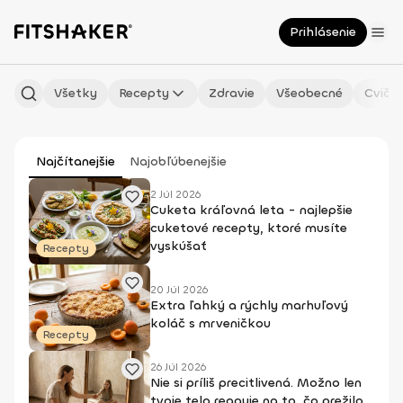
Prihlásenie
Všetky
Recepty
Zdravie
Všeobecné
Cvičen
Najčítanejšie
Najobľúbenejšie
2 Júl 2026
Cuketa kráľovná leta - najlepšie
cuketové recepty, ktoré musíte
vyskúšať
Recepty
20 Júl 2026
Extra ľahký a rýchly marhuľový
koláč s mrveničkou
Recepty
26 Júl 2026
Nie si príliš precitlivená. Možno len
tvoje telo reaguje na to, čo prežilo