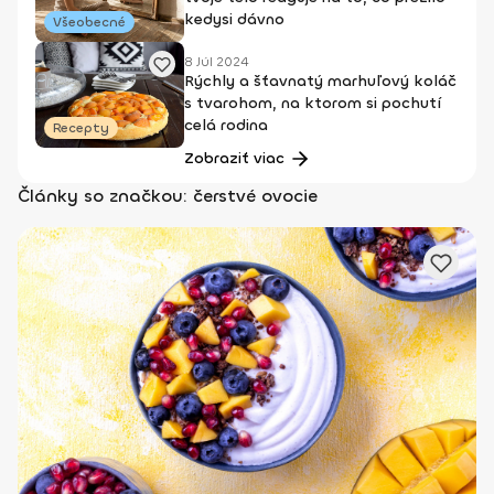
kedysi dávno
Všeobecné
8 Júl 2024
Rýchly a šťavnatý marhuľový koláč
s tvarohom, na ktorom si pochutí
celá rodina
Recepty
Zobraziť viac
Články so značkou: čerstvé ovocie