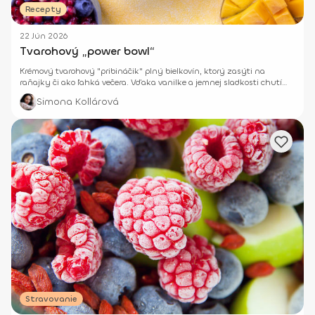
Recepty
22 Jún 2026
Tvarohový „power bowl“
Krémový tvarohový "pribináčik" plný bielkovín, ktorý zasýti na
raňajky či ako ľahká večera. Vďaka vanilke a jemnej sladkosti chutí
ako "dezert", no zároveň telu dodá poriadnu dávku kvalitných živín.
Simona Kollárová
Stravovanie