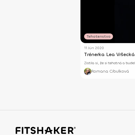
Tehotenstvo
11 Jún 2020
Trénerka Lea Vršeck
Zistila si, že si tehotná a bud
Romana Cibulková