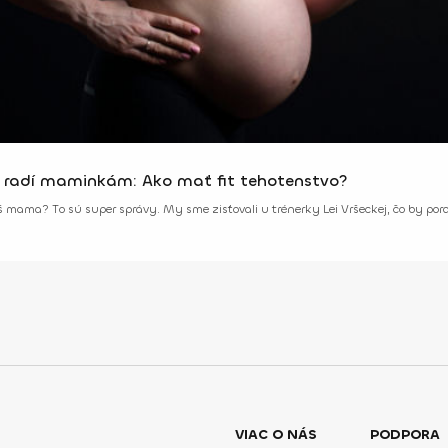
á radí maminkám: Ako mať fit tehotenstvo?
eš mama? To sú super správy. My sme zisťovali u trénerky Lei Vršeckej, čo by porad
VIAC O NÁS
PODPORA