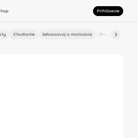
Shop
Prihlásenie
sty
Chudnutie
Sebarozvoj a motivácia
Pre fitmaminky