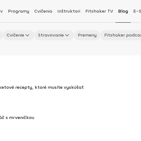
v
Programy
Cvičenia
Inštruktori
Fitshaker TV
Blog
E-
Cvičenie
Stravovanie
Premeny
Fitshaker podca
uketové recepty, ktoré musíte vyskúšať
áč s mrveničkou