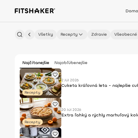
Domo
Všetky
Recepty
Zdravie
Všeobecné
Najčítanejšie
Najobľúbenejšie
2 Júl 2026
Cuketa kráľovná leta - najlepšie c
Recepty
20 Júl 2026
Extra ľahký a rýchly marhuľový kol
Recepty