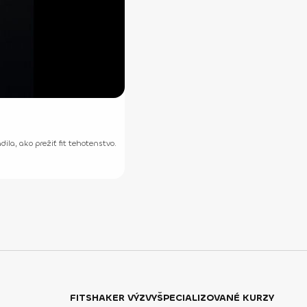
ila, ako prežiť fit tehotenstvo.
FITSHAKER VÝZVY
ŠPECIALIZOVANÉ KURZY