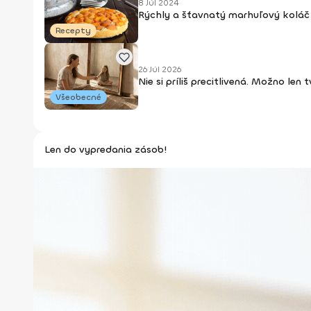
8 Júl 2024
Rýchly a šťavnatý marhuľový koláč 
Recepty
26 Júl 2026
Nie si príliš precitlivená. Možno len
Všeobecné
Len do vypredania zásob!