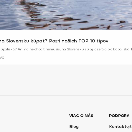
 na Slovensku kúpať? Pozri našich TOP 10 tipov
paliská? Ani na ne chodiť nemusíš, na Slovensku sú aj jazerá a bio kúpaliská. P
vá
VIAC O NÁS
PODPORA
Blog
Kontaktujt