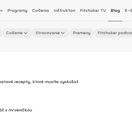
v
Programy
Cvičenia
Inštruktori
Fitshaker TV
Blog
E-
Cvičenie
Stravovanie
Premeny
Fitshaker podca
uketové recepty, ktoré musíte vyskúšať
áč s mrveničkou