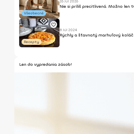
26 Júl 2026
Nie si príliš precitlivená. Možno len
Všeobecné
8 Júl 2024
Rýchly a šťavnatý marhuľový koláč 
Recepty
Len do vypredania zásob!