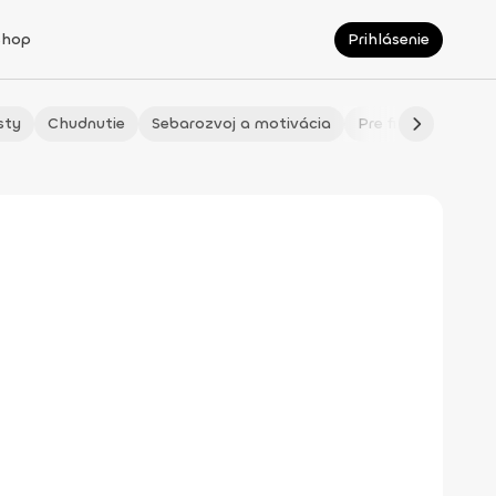
Shop
Prihlásenie
sty
Chudnutie
Sebarozvoj a motivácia
Pre fitmaminky