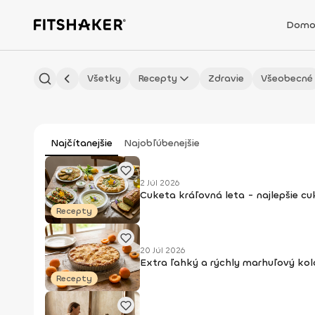
Domo
Všetky
Recepty
Zdravie
Všeobecné
Najčítanejšie
Najobľúbenejšie
2 Júl 2026
Cuketa kráľovná leta - najlepšie c
Recepty
20 Júl 2026
Extra ľahký a rýchly marhuľový kol
Recepty