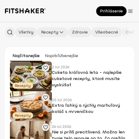
Prihlásenie
Všetky
Recepty
Zdravie
Všeobecné
Cvičen
Najčítanejšie
Najobľúbenejšie
2 Júl 2026
Cuketa kráľovná leta - najlepšie
cuketové recepty, ktoré musíte
vyskúšať
Recepty
20 Júl 2026
Extra ľahký a rýchly marhuľový
koláč s mrveničkou
Recepty
26 Júl 2026
Nie si príliš precitlivená. Možno len
tvoje telo reaguje na to, čo prežilo