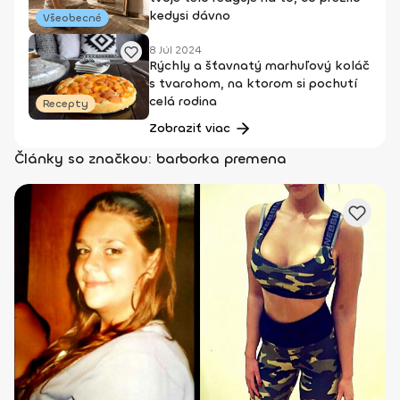
kedysi dávno
Všeobecné
8 Júl 2024
Rýchly a šťavnatý marhuľový koláč
s tvarohom, na ktorom si pochutí
celá rodina
Recepty
Zobraziť viac
Články so značkou: barborka premena