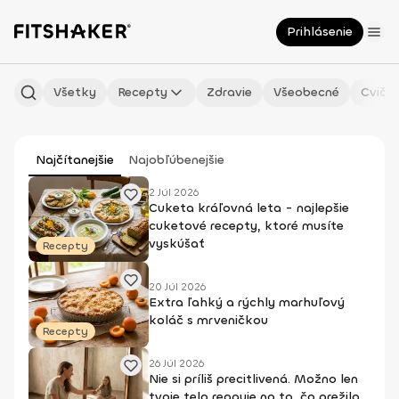
Prihlásenie
Všetky
Recepty
Zdravie
Všeobecné
Cvičen
Najčítanejšie
Najobľúbenejšie
2 Júl 2026
Cuketa kráľovná leta - najlepšie
cuketové recepty, ktoré musíte
vyskúšať
Recepty
20 Júl 2026
Extra ľahký a rýchly marhuľový
koláč s mrveničkou
Recepty
26 Júl 2026
Nie si príliš precitlivená. Možno len
tvoje telo reaguje na to, čo prežilo