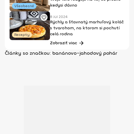
kedysi dávno
Všeobecné
8 Júl 2024
Rýchly a šťavnatý marhuľový koláč
s tvarohom, na ktorom si pochutí
celá rodina
Recepty
Zobraziť viac
Články so značkou: banánovo-jahodový pohár