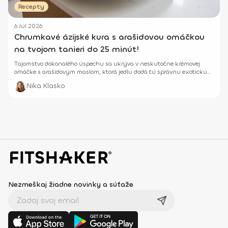
Recepty
6 Júl 2026
Chrumkavé ázijské kura s arašidovou omáčkou
na tvojom tanieri do 25 minút!
Tajomstvo dokonalého úspechu sa ukrýva v neskutočne krémovej
omáčke s arašidovým maslom, ktorá jedlu dodá tú správnu exotickú
chuť. Je to ideálny a rýchly obed do krabičiek, ktorý ťa nabije
Nika Klasko
bielkovinami a zdravými tukmi!
Nezmeškaj žiadne novinky a súťaže