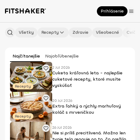
Prihlásenie
Všetky
Recepty
Zdravie
Všeobecné
Cvičen
Najčítanejšie
Najobľúbenejšie
2 Júl 2026
Cuketa kráľovná leta - najlepšie
cuketové recepty, ktoré musíte
vyskúšať
Recepty
20 Júl 2026
Extra ľahký a rýchly marhuľový
koláč s mrveničkou
Recepty
26 Júl 2026
Nie si príliš precitlivená. Možno len
tvoje telo reaguje na to, čo prežilo