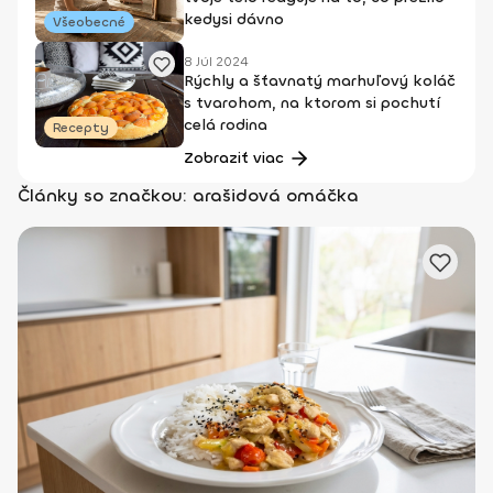
kedysi dávno
Všeobecné
8 Júl 2024
Rýchly a šťavnatý marhuľový koláč
s tvarohom, na ktorom si pochutí
celá rodina
Recepty
Zobraziť viac
Články so značkou: arašidová omáčka