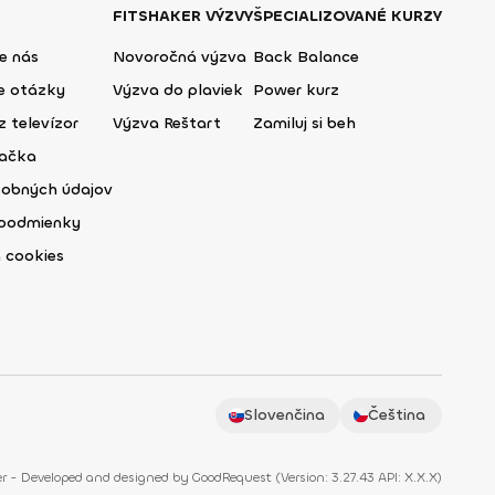
FITSHAKER VÝZVY
ŠPECIALIZOVANÉ KURZY
e nás
Novoročná výzva
Back Balance
ie otázky
Výzva do plaviek
Power kurz
z televízor
Výzva Reštart
Zamiluj si beh
lačka
sobných údajov
podmienky
 cookies
Slovenčina
Čeština
r - Developed and designed by
GoodRequest
(
Version: 3.27.43 API: X.X.X
)