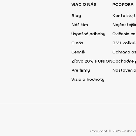
VIAC O NÁS
PODPORA
Blog
Kontaktujt
Náš tím
Najčastejš
Úspešné príbehy
Cvičenie ce
O nás
BMI kalku
Cenník
Ochrana o
Zľava 20% s UNION
Obchodné 
Pre firmy
Nastavenia
Vízia a hodnoty
Copyright © 2026 Fitshake