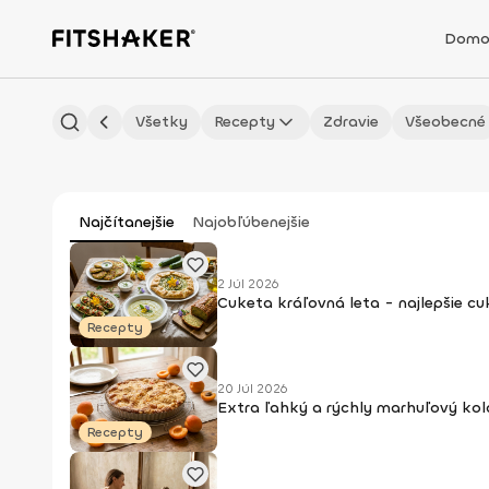
Domo
Všetky
Recepty
Zdravie
Všeobecné
Najčítanejšie
Najobľúbenejšie
2 Júl 2026
Cuketa kráľovná leta - najlepšie c
Recepty
20 Júl 2026
Extra ľahký a rýchly marhuľový kol
Recepty