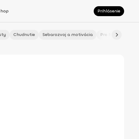
Shop
Prihlásenie
sty
Chudnutie
Sebarozvoj a motivácia
Pre fitmaminky