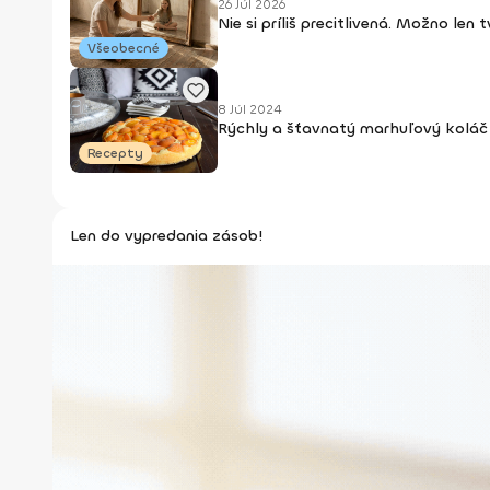
26 Júl 2026
Nie si príliš precitlivená. Možno len
Všeobecné
8 Júl 2024
Rýchly a šťavnatý marhuľový koláč 
Recepty
Len do vypredania zásob!