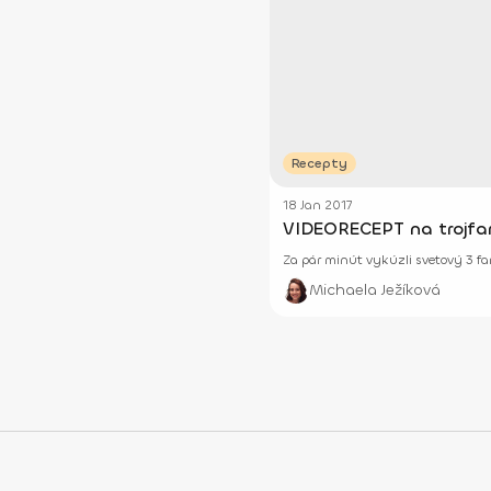
Recepty
18 Jan 2017
VIDEORECEPT na trojfar
Za pár minút vykúzli svetový 3 fare
Michaela Ježíková