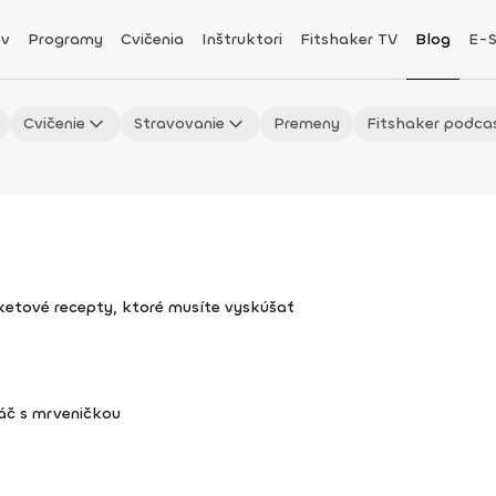
v
Programy
Cvičenia
Inštruktori
Fitshaker TV
Blog
E-
Cvičenie
Stravovanie
Premeny
Fitshaker podca
uketové recepty, ktoré musíte vyskúšať
áč s mrveničkou