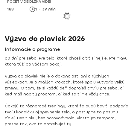
POČET VIDEÍ
DĹŽKA VIDEÍ
188
1 - 39 Min
Výzva do plaviek 2026
Informácie o programe
60 dní pre seba. Pre telo, ktoré chceš cítiť silnejšie. Pre hlavu,
ktorá túži po väčšom pokoji.
Výzva do plaviek nie je o dokonalosti ani o rýchlych
výsledkoch. Je o malých krokoch, ktoré spolu vytvoria veľkú
zmenu. O tom, že si každý deň dopraješ chvíľu pre seba, aj
keď máš nabitý program, aj keď sa ti nie vždy chce.
Čakajú ťa rôznorodé tréningy, ktoré ťa budú baviť, podporia
tvoju kondičku aj spevnenie tela, a postupne ťa posunú
ďalej. Bez tlaku, bez porovnávania, vlastným tempom,
presne tak, ako to potrebuješ ty.