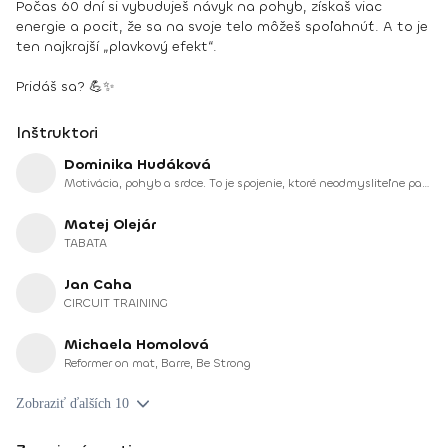
Počas 60 dní si vybuduješ návyk na pohyb, získaš viac
energie a pocit, že sa na svoje telo môžeš spoľahnúť. A to je
ten najkrajší „plavkový efekt“.
Pridáš sa? 💪✨
Inštruktori
Dominika Hudáková
Motivácia, pohyb a srdce. To je spojenie, ktoré neodmysliteľne patrí k Domi, našej novej trénerke na Fitshakeri.
Matej Olejár
TABATA
Jan Caha
CIRCUIT TRAINING
Michaela Homolová
Reformer on mat, Barre, Be Strong
Zobraziť ďalších 10