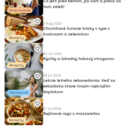
Čo jesť pred behom, po ňom a prečo na
tom záleží
Stravovanie
3 Aug 2026
Chrumkavé kuracie kúsky v syre s
kuskusom a zeleninkou
Recepty
30 Júl 2026
Rýchly a lahodný hubový stroganov
Recepty
29 Júl 2026
Lekcie letného sebavedomia: Keď sa
sebaláska stane tvojím najkrajším
doplnkom
Všeobecné
27 Júl 2026
Rajčinové ragú s mozzarellou
Recepty