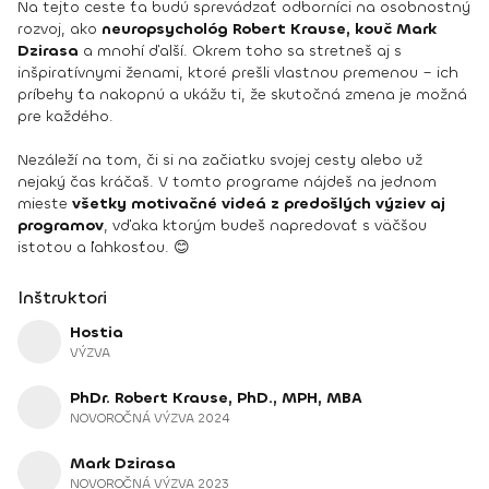
Na tejto ceste ťa budú sprevádzať odborníci na osobnostný
rozvoj, ako
neuropsychológ Robert Krause, kouč Mark
Dzirasa
a mnohí ďalší. Okrem toho sa stretneš aj s
inšpiratívnymi ženami, ktoré prešli vlastnou premenou – ich
príbehy ťa nakopnú a ukážu ti, že skutočná zmena je možná
pre každého.
Nezáleží na tom, či si na začiatku svojej cesty alebo už
nejaký čas kráčaš. V tomto programe nájdeš na jednom
mieste
všetky motivačné videá z predošlých výziev aj
programov
, vďaka ktorým budeš napredovať s väčšou
istotou a ľahkosťou. 😊
Inštruktori
Hostia
VÝZVA
PhDr. Robert Krause, PhD., MPH, MBA
NOVOROČNÁ VÝZVA 2024
Mark Dzirasa
NOVOROČNÁ VÝZVA 2023