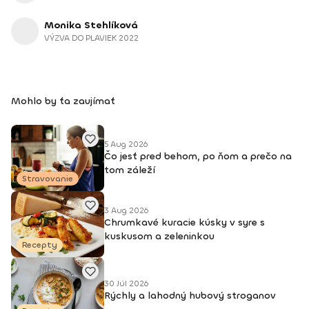
Monika Stehlíková
VÝZVA DO PLAVIEK 2022
Mohlo by ťa zaujímať
5 Aug 2026
Čo jesť pred behom, po ňom a prečo na
tom záleží
Stravovanie
3 Aug 2026
Chrumkavé kuracie kúsky v syre s
kuskusom a zeleninkou
Recepty
30 Júl 2026
Rýchly a lahodný hubový stroganov