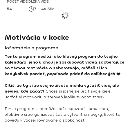
POČET VIDEÍ
DĹŽKA VIDEÍ
54
7 - 46 Min
Motivácia v kocke
Informácie o programe
Tento program neslúži ako hlavný program do tvojho
kalendára, jeho úlohou je zoskupovať videá zaoberajúce
sa témou motivácie a sebarozvoja, môžeš si ich
kedykoľvek pozrieť, poprípade pridať do obľúbených ❤️.
Cítiš, že by si zo svojho života mohla vyťažiť viac, ale
nevieš, kde začať?
Chceš si jasnejšie určiť svoje ciele,
udržať si motiváciu a zároveň lepšie zvládať stres?
Tento program ti pomôže lepšie spoznať samú seba,
efektívne si zorganizovať čas a vytvoriť si návyky, ktoré ťa
dovedú k väčšej rovnováhe a spokojnosti.