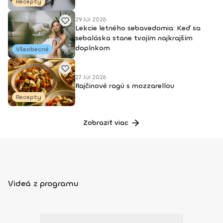
Recepty
29 Júl 2026
Lekcie letného sebavedomia: Keď sa
sebaláska stane tvojím najkrajším
doplnkom
Všeobecné
27 Júl 2026
Rajčinové ragú s mozzarellou
Recepty
Zobraziť viac
Videá z programu