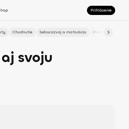
Shop
Prihlásenie
sty
Chudnutie
Sebarozvoj a motivácia
Pre fitmaminky
aj svoju