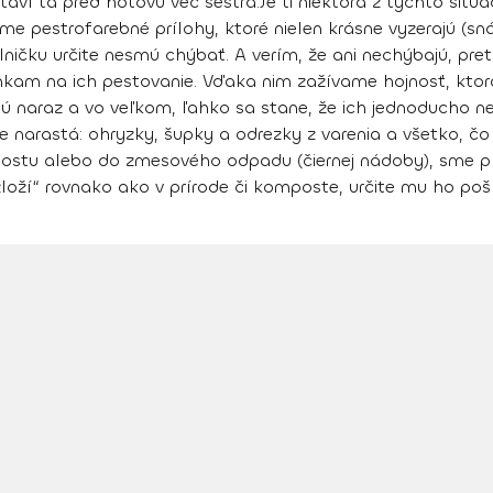
aví ťa pred hotovú vec sestra.
Je ti niektorá z týchto sit
eme pestrofarebné prílohy, ktoré nielen krásne vyzerajú (s
lničku určite nesmú chýbať.
A verím, že ani nechýbajú, pret
am na ich pestovanie. Vďaka nim zažívame hojnosť, ktor
ú naraz a vo veľkom, ľahko sa stane, že ich jednoducho ne
narastá: ohryzky, šupky a odrezky z varenia a všetko, čo n
mpostu alebo do zmesového odpadu (čiernej nádoby), sme p
loží“ rovnako ako v prírode či komposte, určite mu ho pošl