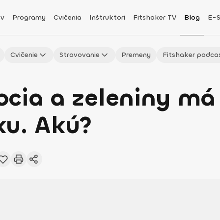
v
Programy
Cvičenia
Inštruktori
Fitshaker TV
Blog
E-
Cvičenie
Stravovanie
Premeny
Fitshaker podca
cia a zeleniny má 
ku. Akú?