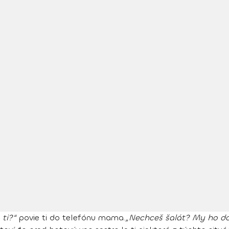
ti?“
povie ti do telefónu mama.
„Nechceš šalát? My ho do