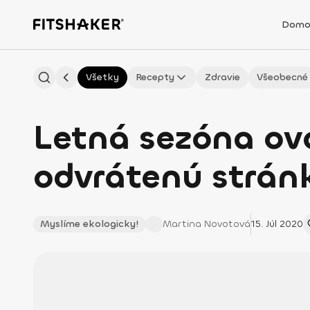
Domo
Všetky
Recepty
Zdravie
Všeobecné
Letná sezóna ovo
odvrátenú strán
Myslíme ekologicky!
Martina
Novotová
15. Júl 2020