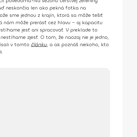
uácií povedomá?
Na
sezónu čerstvej zeleniny
náď neskončia len ako pekná fotka na
ože sme jednou z krajín, ktorá sa môže tešiť
á nám môže prerásť cez hlavu − aj kapacitu
stíhame jesť ani spracovať. V preklade to
estíhame zjesť. O tom, že naozaj nie je jedno,
ísali v tomto
článku
,
a ak poznáš niekoho, kto
i.