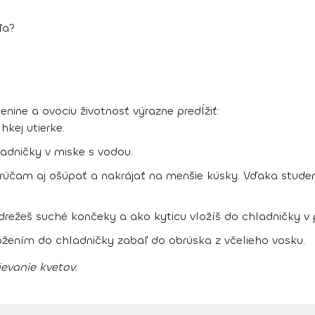
ľa?
enine a ovociu životnosť výrazne predĺžiť
:
hkej utierke.
ladničky v miske s vodou.
rúčam aj ošúpať a nakrájať na menšie kúsky. Vďaka studen
drežeš suché končeky a ako kyticu vložíš do chladničky v 
vložením do chladničky zabaľ do obrúska z včelieho vosku.
evanie kvetov.