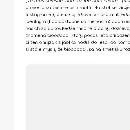
„Tu máš čerešne, nám už idú hore krkom,“
post
a ovocia
sa tešíme asi mnohí. Na stôl servíruj
Instagrame!), ale sú aj zdravé.
V našom fit jedá
ideálnym (hoc postupne sa meniacim) podmienk
našich žalúdkov.
Keďže mnohé plodiny dozrievaj
znamená bioodpad, ktorý počas leta prirodzene 
či ten ohryzok z jablka hodíš do lesa, do ko
si stále myslí, že bioodpad „sa na smetisku roz