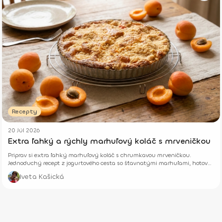
Recepty
20 Júl 2026
Extra ľahký a rýchly marhuľový koláč s mrveničkou
Priprav si extra ľahký marhuľový koláč s chrumkavou mrveničkou.
Jednoduchý recept z jogurtového cesta so šťavnatými marhuľami, hotový
z pár surovín.
Iveta Kašická