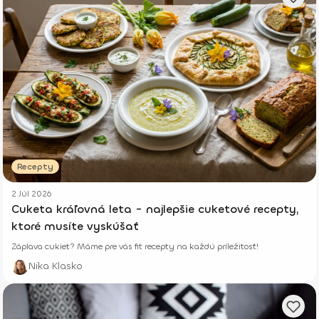
Recepty
2 Júl 2026
Cuketa kráľovná leta - najlepšie cuketové recepty,
ktoré musíte vyskúšať
Záplava cukiet? Máme pre vás fit recepty na každú príležitosť!
Nika Klasko