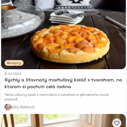
Recepty
8 Júl 2024
Rýchly a šťavnatý marhuľový koláč s tvarohom, na
ktorom si pochutí celá rodina
Tento úžasný koláč s marhuľami a tvarohom si jednoducho musíš
pripraviť.
Júlia Rašlová