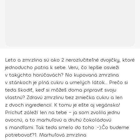
Leto a zmrzlina sú ako 2 nerozlučiteľné dvojičky, ktoré
jednoducho patria k sebe. Veru, čo lepšie osvieži
v takýchto horúčavách? No kupovaná zmrzlina
v stánkoch je plná cukru a umelých látok... Prečo si
teda škodiť, keď si môžeš doma pripraviť svoju
vlastnú? Zdravú zmrzlinu bez zrniečka cukru a len
z dvoch ingrediencií. K tomu je ešte aj vegánska!
Príchuť záleží len na tebe – ja som zvolila jednu
ovocnú, a to marhuľovú a druhú čokoládovú
s mandľami. Tak teda smelo do toho :-).
Čo budeme
potrebovať?
1. Marhuľová zmrzlina