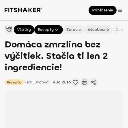
Prihlásenie
NaN
Všetky
Recepty
Zdravie
Všeobecné
Cvičen
Domáca zmrzlina bez
výčitiek. Stačia ti len 2
ingrediencie!
Nela
Juričová
1. Aug 2016
Recepty