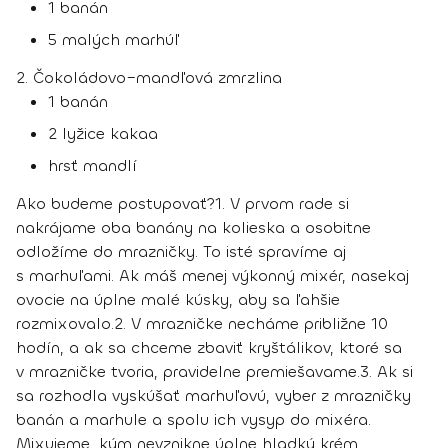
1 banán
5 malých marhúľ
2. Čokoládovo–mandľová zmrzlina
1 banán
2 lyžice kakaa
hrsť mandlí
Ako budeme postupovať?
1.
V prvom rade si
nakrájame oba banány na kolieska a osobitne
odložíme do mrazničky. To isté spravíme aj
s marhuľami. Ak máš menej výkonný mixér, nasekaj
ovocie na úplne malé kúsky, aby sa ľahšie
rozmixovalo.
2.
V mrazničke necháme približne 10
hodín, a ak sa chceme zbaviť kryštálikov, ktoré sa
v mrazničke tvoria, pravidelne premiešavame.
3.
Ak si
sa rozhodla vyskúšať marhuľovú, vyber z mrazničky
banán a marhule a spolu ich vysyp do mixéra.
Mixujeme, kým nevznikne úplne hladký krém.