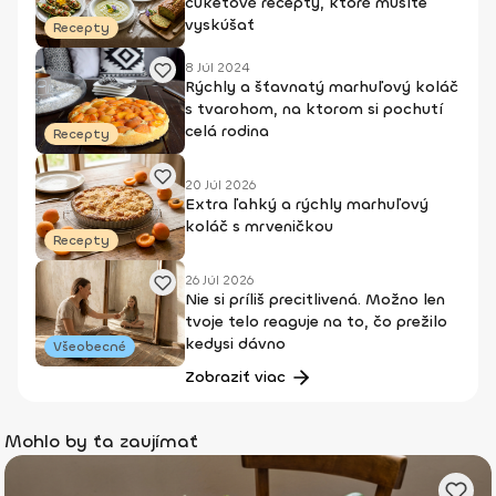
cuketové recepty, ktoré musíte
vyskúšať
Recepty
8 Júl 2024
Rýchly a šťavnatý marhuľový koláč
s tvarohom, na ktorom si pochutí
celá rodina
Recepty
20 Júl 2026
Extra ľahký a rýchly marhuľový
koláč s mrveničkou
Recepty
26 Júl 2026
Nie si príliš precitlivená. Možno len
tvoje telo reaguje na to, čo prežilo
kedysi dávno
Všeobecné
Zobraziť viac
Mohlo by ťa zaujímať