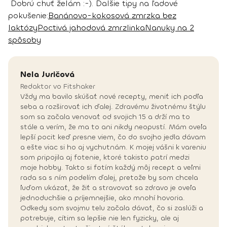
Dobrú chuť želám :-).
Ďalšie tipy na ľadové
pokušenie:
Banánovo-kokosová zmrzka bez
laktózy
Poctivá jahodová zmrzlinka
Nanuky na 2
spôsoby
Nela
Juričová
Redaktor vo Fitshaker
Vždy ma bavilo skúšať nové recepty, meniť ich podľa
seba a rozširovať ich ďalej. Zdravému životnému štýlu
som sa začala venovať od svojich 15 a drží ma to
stále a verím, že ma to ani nikdy neopustí. Mám oveľa
lepší pocit keď presne viem, čo do svojho jedla dávam
a ešte viac si ho aj vychutnám. K mojej vášni k vareniu
som pripojila aj fotenie, ktoré takisto patrí medzi
moje hobby. Takto si fotím každý môj recept a veľmi
rada sa s ním podelím ďalej, pretože by som chcela
ľuďom ukázať, že žiť a stravovať sa zdravo je oveľa
jednoduchšie a príjemnejšie, ako mnohí hovoria.
Odkedy som svojmu telu začala dávať, čo si zaslúži a
potrebuje, cítim sa lepšie nie len fyzicky, ale aj