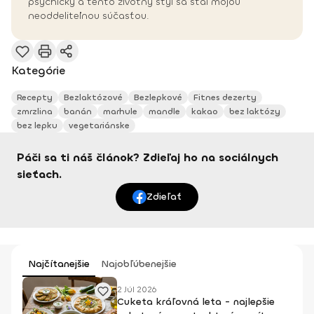
psychicky a tento životný štýl sa stal mojou
neoddeliteľnou súčasťou.
Kategórie
Recepty
Bezlaktózové
Bezlepkové
Fitnes dezerty
zmrzlina
banán
marhule
mandle
kakao
bez laktózy
bez lepku
vegetariánske
Páči sa ti náš článok? Zdieľaj ho na sociálnych
sieťach.
Zdieľať
Najčítanejšie
Najobľúbenejšie
2 Júl 2026
Cuketa kráľovná leta - najlepšie