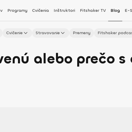
v
Programy
Cvičenia
Inštruktori
Fitshaker TV
Blog
E-
Cvičenie
Stravovanie
Premeny
Fitshaker podca
venú alebo prečo s