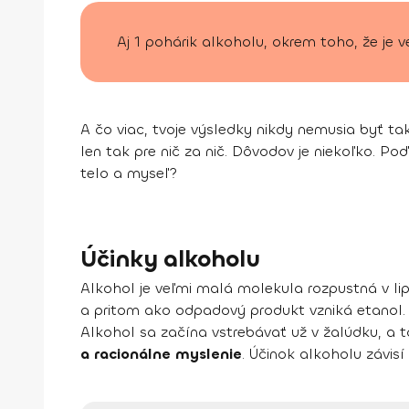
Aj 1 pohárik alkoholu, okrem toho, že je 
A čo viac, tvoje výsledky nikdy nemusia byť tak
len tak pre nič za nič. Dôvodov je niekoľko. Po
telo a myseľ?
Účinky alkoholu
Alkohol je veľmi malá molekula rozpustná v li
a pritom ako odpadový produkt vzniká etanol.
Alkohol sa začína vstrebávať už v žalúdku, a to
a racionálne myslenie
. Účinok alkoholu závis