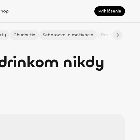
Shop
Prihlásenie
sty
Chudnutie
Sebarozvoj a motivácia
Pre fitmaminky
 drinkom nikdy