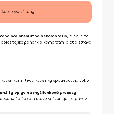
a športové výkony.
alkoholom absolútne nekamarátia
, a nie je to
a dôležitejšie: pohárik s kamarátmi alebo zdravé
 kvasinkami, teda kvasinky spotrebúvajú cukor
mžitý vplyv na myšlienkové procesy
, obsahu žalúdka a stavu vnútorných orgánov.