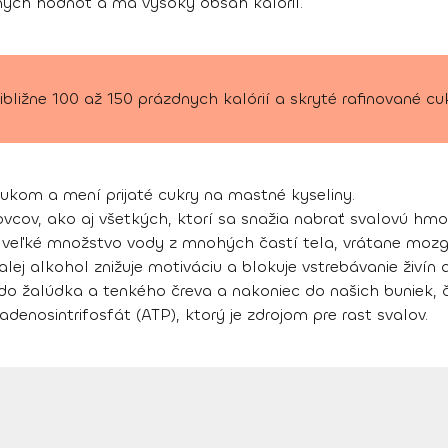
ných hodnôt a má vysoký obsah kalórií.
bližne 100 až 150 prázdnych kalórií a skryté rafinované cuk
ukom a mení prijaté cukry na mastné kyseliny.
rtovcov, ako aj všetkých, ktorí sa snažia nabrať svalovú h
ujú veľké množstvo vody z mnohých častí tela, vrátane moz
Ďalej alkohol znižuje motiváciu a blokuje vstrebávanie živín 
 do žalúdka a tenkého čreva a nakoniec do našich buniek,
nosintrifosfát (ATP), ktorý je zdrojom pre rast svalov.