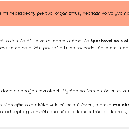
veľmi nebezpečný pre tvoj organizmus, nepriaznivo vplýva n
é, aké si želáš. Je veľmi dobre známe, že
športovci sa s 
ďme sa na ne bližšie pozrieť a ty sa rozhodni, čo je pre teb
pidoch a vodných roztokoch. Vyrába sa fermentáciou cukru
 rýchlejšie ako akékoľvek iné prijaté živiny, a preto
má oka
í aj od teploty konkrétneho nápoja, koncentrácie alkoholu