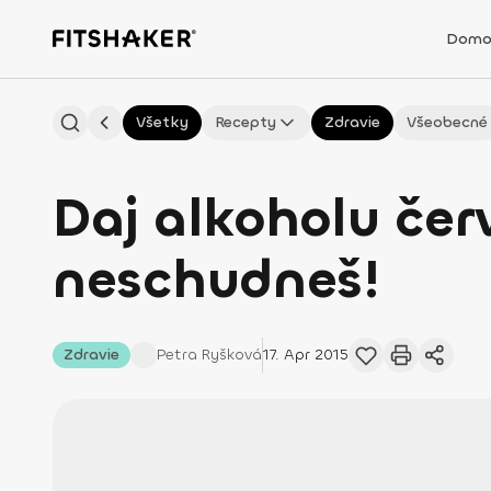
Domo
Všetky
Recepty
Zdravie
Všeobecné
Daj alkoholu čer
neschudneš!
Zdravie
Petra
Ryšková
17. Apr 2015