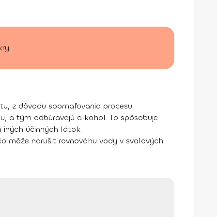
ry.
motu, z dôvodu spomaľovania procesu
gu, a tým odbúravajú alkohol. To spôsobuje
a iných účinných látok.
 čo môže narušiť rovnováhu vody v svalových