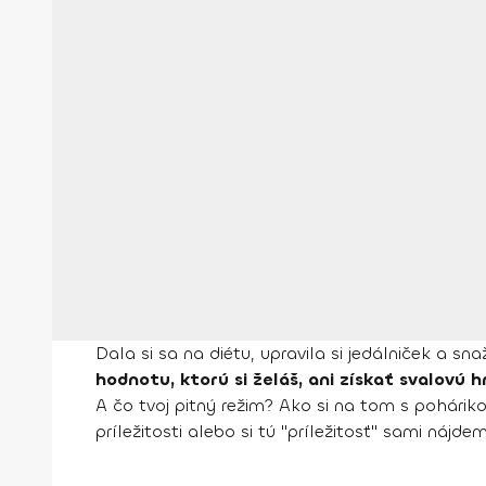
Dala si sa na diétu, upravila si jedálniček a sn
hodnotu, ktorú si želáš, ani získať svalovú
A čo tvoj pitný režim? Ako si na tom s pohárik
príležitosti alebo si tú "príležitosť" sami nájd