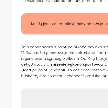
Vo všeobecnosti alkohol obsahuje málo nutrič
Každý jeden alkoholický drink obsahuje pri
Telo zaobchádza s prijatým alkoholom ako s t
Veľkú hrozbu predstavuje pre kulturistov, špo
regenerácie a syntézy bielkovín. Obličky filtr
dehydratáciu a
zníženie výkonu športovca
. 
Hneď po prijatí alkoholu sa následne dostáva
bunkách, čím sa mení schopnosť produkovať ade