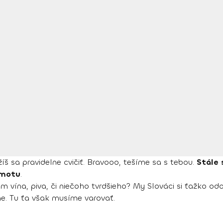
ažíš sa pravidelne cvičiť. Bravooo, tešíme sa s tebou.
Stále 
 hmotu
.
om vína, piva, či niečoho tvrdšieho? My Slováci si ťažko o
eme. Tu ťa však musíme varovať.