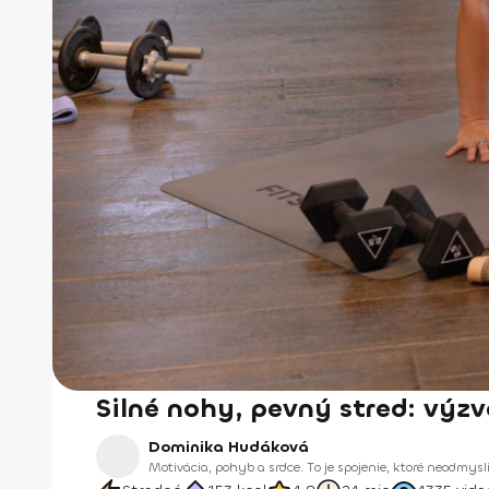
Silné nohy, pevný stred: výzv
Dominika Hudáková
Motivácia, pohyb a srdce. To je spojenie, ktoré neodmysli