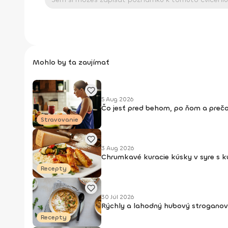
Mohlo by ťa zaujímať
5 Aug 2026
Čo jesť pred behom, po ňom a prečo
Stravovanie
3 Aug 2026
Chrumkavé kuracie kúsky v syre s 
Recepty
30 Júl 2026
Rýchly a lahodný hubový stroganov
Recepty