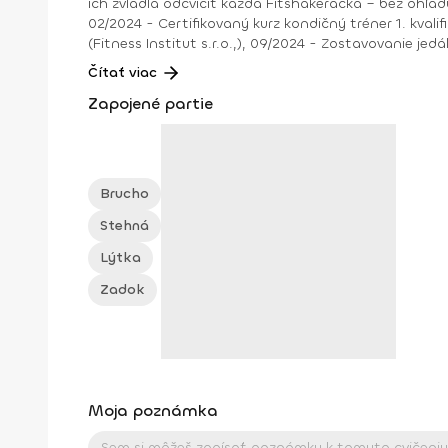
ich zvládla odcvičiť každá Fitshakeráčka – bez ohľadu na úroveň kondície. Veríme, že s Domi objavíš v sebe silu, ktorú 
02/2024 - Certifikovaný kurz kondičný tréner 1. kvalifikačného stupňa, 12/2023 - Silový tréning žien ( Fitness Institut s.r.o.
(Fitness Institut s.r.o.,), 09/2024 - Zostav
Čítať viac
Zapojené partie
Brucho
Stehná
Lýtka
Zadok
Moja poznámka