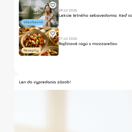
29 Júl 2026
Lekcie letného sebavedomia: Keď s
Všeobecné
27 Júl 2026
Rajčinové ragú s mozzarellou
Recepty
Len do vypredania zásob!