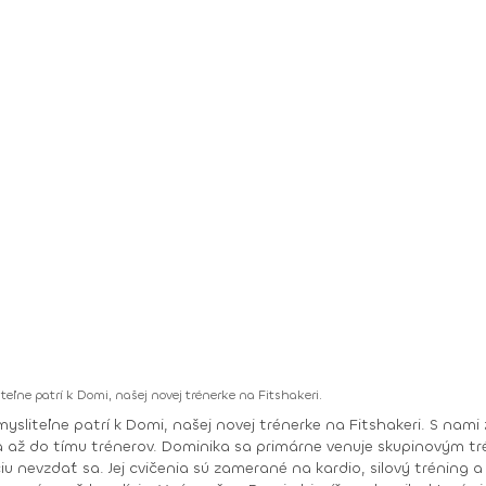
teľne patrí k Domi, našej novej trénerke na Fitshakeri.
ningom, a aj na Fitshakeri sa vám pokúsi priniesť
nevzdať sa. Jej cvičenia sú zamerané na kardio, silový tréning a HI