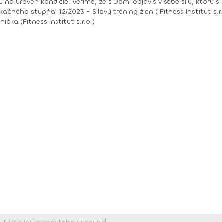
si možno ani netušila, že máš. Vzdelanie a kurzy:
), 09/2024 - Zostavovanie fitness tréningu
ovanie jedálnička (Fitness institut s.r.o.)