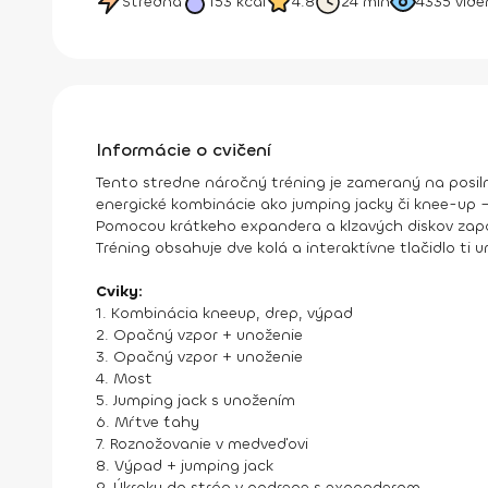
Stredná
153
kcal
4.8
24 min
4335
vide
Informácie o cvičení
Tento stredne náročný tréning je zameraný na posil
energické kombinácie ako jumping jacky či knee-up – 
Pomocou krátkeho expandera a klzavých diskov zapojí
Tréning obsahuje dve kolá a interaktívne tlačidlo ti u
Cviky:
1. Kombinácia kneeup, drep, výpad
2. Opačný vzpor + unoženie
3. Opačný vzpor + unoženie
4. Most
5. Jumping jack s unožením
6. Mŕtve ťahy
7. Roznožovanie v medveďovi
8. Výpad + jumping jack
9. Úkroky do strán v podrepe s expanderom