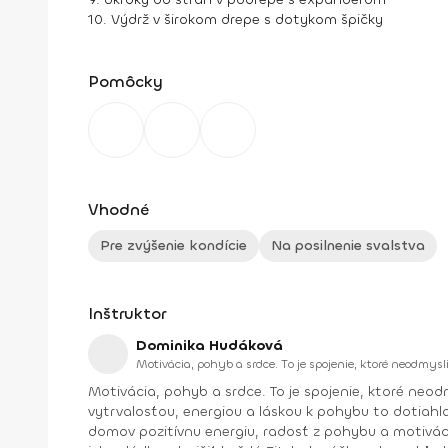
10. Výdrž v širokom drepe s dotykom špičky
Pomôcky
Vhodné
Pre zvýšenie kondície
Na posilnenie svalstva
Inštruktor
Dominika Hudáková
Motivácia, pohyb a srdce. To je spojenie, ktoré neodmysli
Motivácia, pohyb a srdce. To je spojenie, ktoré neodmysliteľne patrí k Domi, našej novej trénerke na Fitshakeri. S nami začala cvičiť ako jedna z mnohých žien, no svojou
vytrvalosťou, energiou a láskou k pohybu to dotiahla až do tímu trénerov. Dominika sa primárne venuje skupinovým tré
domov pozitívnu energiu, radosť z pohybu a motiváciu 