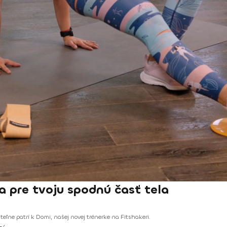
a pre tvoju spodnú časť tela
teľne patrí k Domi, našej novej trénerke na Fitshakeri.