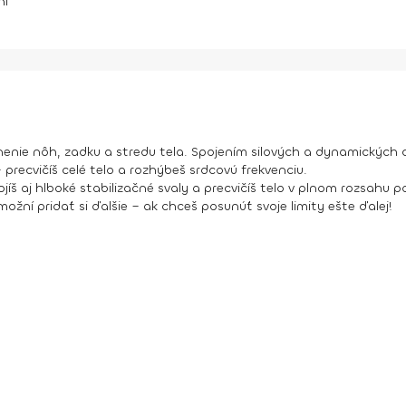
ní
nenie nôh, zadku a stredu tela. Spojením silových a dynamických
precvičíš celé telo a rozhýbeš srdcovú frekvenciu.
š aj hlboké stabilizačné svaly a precvičíš telo v plnom rozsahu 
možní pridať si ďalšie – ak chceš posunúť svoje limity ešte ďalej!