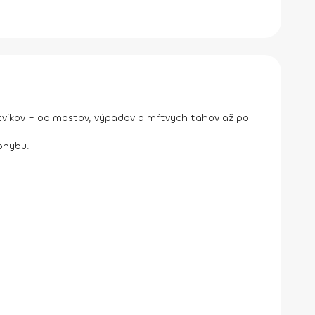
 cvikov – od mostov, výpadov a mŕtvych ťahov až po
pohybu.