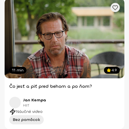
11 min
4.9
Čo jesť a piť pred behom a po ňom?
Jan Kempa
HIIT
Náučné video
Bez pomôcok