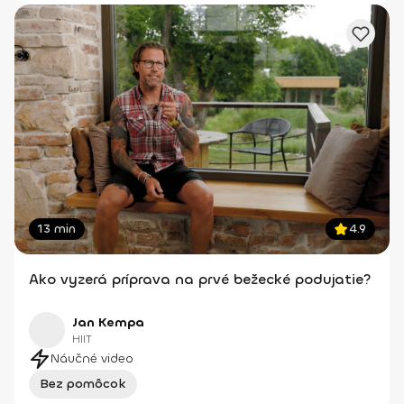
13 min
4.9
Ako vyzerá príprava na prvé bežecké podujatie?
Jan Kempa
HIIT
Náučné video
Bez pomôcok