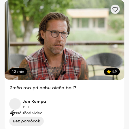
12 min
4.9
Prečo ma pri behu niečo bolí?
Jan Kempa
HIIT
Náučné video
Bez pomôcok