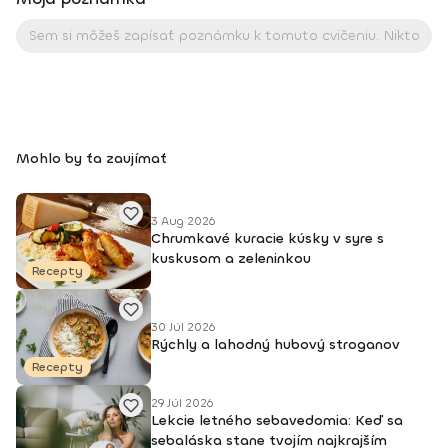
Mohlo by ťa zaujímať
3 Aug 2026
Chrumkavé kuracie kúsky v syre s
kuskusom a zeleninkou
Recepty
30 Júl 2026
Rýchly a lahodný hubový stroganov
Recepty
29 Júl 2026
Lekcie letného sebavedomia: Keď sa
sebaláska stane tvojím najkrajším