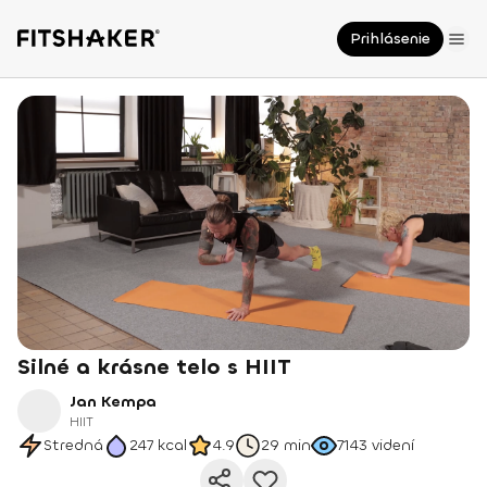
Prihlásenie
Silné a krásne telo s HIIT
Jan Kempa
HIIT
Stredná
247
kcal
4.9
29 min
7143
videní