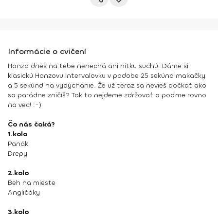
Informácie o cvičení
Honza dnes na tebe nenechá ani nitku suchú. Dáme si
klasickú Honzovu intervalovku v podobe 25 sekúnd makačky
a 5 sekúnd na vydýchanie. Že už teraz sa nevieš dočkať ako
sa parádne zničíš? Tak to nejdeme zdržovať a poďme rovno
na vec! :-)
Čo nás čaká?
1.kolo
Panák
Drepy
2.kolo
Beh na mieste
Angličáky
3.kolo