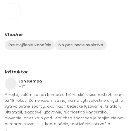
Vhodné
Pre zvýšenie kondície
Na posilnenie svalstva
Inštruktor
Jan Kempa
HIIT
Ahojte, volám sa Jan Kempa a trénerské skúsenosti zbieram
už 18 rokov. Zameriavam sa najmä na vytrvalostné a rýchlo
vytrvalostné športy, ako napr. bežecké lyžovanie, triatlon,
ultratrail, zjazdové lyžovanie, rýchlostná kanoistika,
plávanie, atletika a pod. V týchto športoch je mojím cieľom
primárne rozvoj sily, koordinácie, motivácie zotrvať a
vytrvalosti. Absolvované kurzy: Kondičný a fitnes tréner 2.