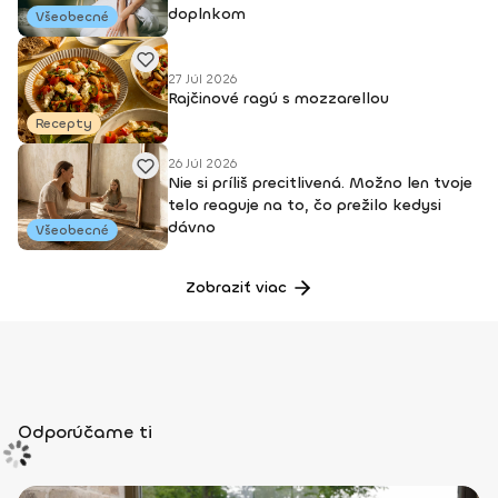
doplnkom
Všeobecné
27 Júl 2026
Rajčinové ragú s mozzarellou
Recepty
26 Júl 2026
Nie si príliš precitlivená. Možno len tvoje
telo reaguje na to, čo prežilo kedysi
dávno
Všeobecné
Zobraziť viac
Odporúčame ti