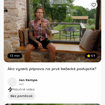
13 min
4.9
Ako vyzerá príprava na prvé bežecké podujatie?
Jan Kempa
HIIT
Náučné video
Bez pomôcok