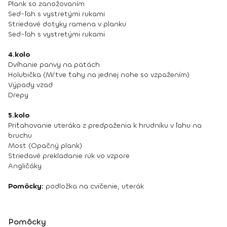
Plank so zanožovaním
Sed-ľah s vystretými rukami
Striedavé dotyky ramena v planku
Sed-ľah s vystretými rukami
4.kolo
Dvíhanie panvy na pätách
Holubička (Mŕtve ťahy na jednej nohe so vzpažením)
Výpady vzad
Drepy
5.kolo
Priťahovanie uteráka z predpaženia k hrudníku v ľahu na
bruchu
Most (Opačný plank)
Striedavé prekladanie rúk vo vzpore
Angličáky
Pomôcky:
podložka na cvičenie, uterák
Pomôcky