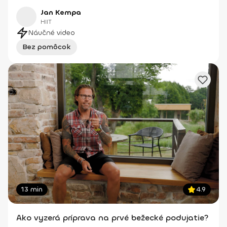
Jan Kempa
HIIT
Náučné video
Bez pomôcok
13 min
4.9
Ako vyzerá príprava na prvé bežecké podujatie?