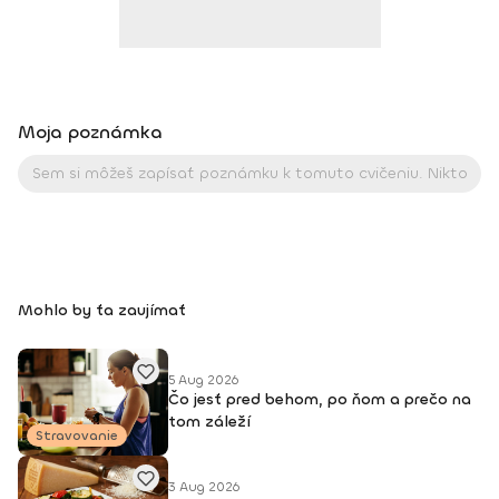
zároveň koníčkom a úspechy mojich zverencov ma nielen
motivujú v napredovaní, ale aj napĺňajú radosťou a pocitom
zadosťučinenia. Moje najvýraznejšie súťažné úspechy: 2005 •
juniorská majsterka Európy v body fitness (IFBB) 2010 •
majsterka SR a vicemajsterka sveta vo fitness model (WFF)
2012 • vicemajsterka SR v bikini fitness • majsterka Európy v
Moja poznámka
bikini fitness • absolútna majsterka Európy v bikini fitness
Kontakt: +421 907 185 940 Facebook: Magdalena Kazimirova
Mohlo by ťa zaujímať
5 Aug 2026
Čo jesť pred behom, po ňom a prečo na
tom záleží
Stravovanie
3 Aug 2026