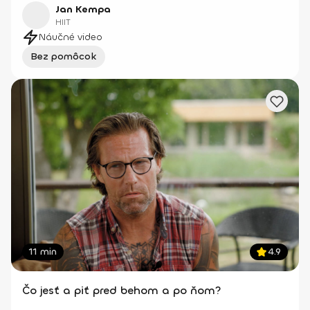
Jan Kempa
HIIT
Náučné video
Bez pomôcok
11 min
4.9
Čo jesť a piť pred behom a po ňom?