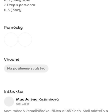
7. Drep s posunom
8. Výpony
Pomôcky
Vhodné
Na posilnenie svalstva
Inštruktor
Magdaléna Kažimírová
SIX PACK
Som rodená Zemplínčanka, žijúca v Košiciach. Moji priatelia a