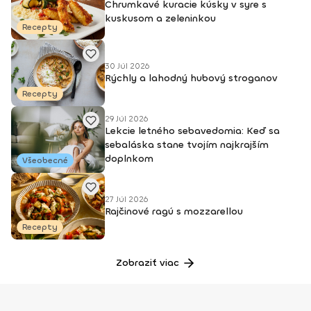
Chrumkavé kuracie kúsky v syre s
kuskusom a zeleninkou
Recepty
30 Júl 2026
Rýchly a lahodný hubový stroganov
Recepty
29 Júl 2026
Lekcie letného sebavedomia: Keď sa
sebaláska stane tvojím najkrajším
doplnkom
Všeobecné
27 Júl 2026
Rajčinové ragú s mozzarellou
Recepty
Zobraziť viac