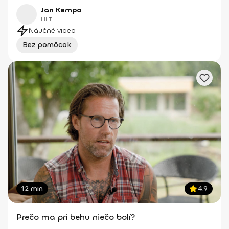
Jan Kempa
HIIT
Náučné video
Bez pomôcok
12 min
4.9
Prečo ma pri behu niečo bolí?