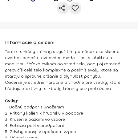
Informácie o cvičení
Tento funkčný tréning s využitím pomôcok ako slider a
overball prináša rovnováhu medzi silou, stabilitou a
mobilitou. Vďaka cvikom na stred tela, nohy aj ramená
precvičíš celé telo komplexne a posilníš svaly, ktoré sa
starajú o správne držanie a plynulosť pohybu.
Cvičenie je stredne náročné a vhodné pre všetky, ktoré
hľadajú efektívny full-body tréning bez preťaženia.
Cviky:
1. Bočný podpor s unožením
2. Príťahy kolien k hrudníku v podpore
3. Krúženie pažami vo vzpore
4. Rotácia paží v predpažení
5. Zdvihy panvy v opačnom vzpore
6. Výpady vzad