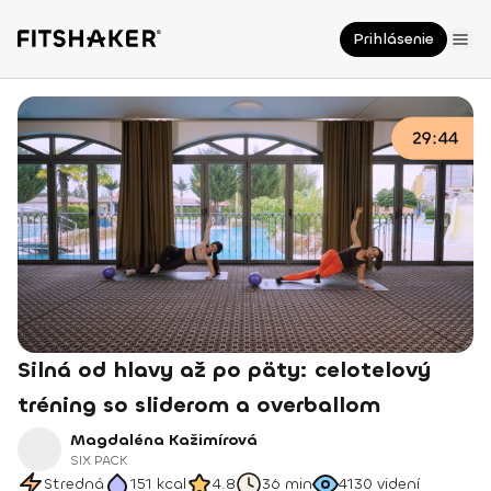
Prihlásenie
Silná od hlavy až po päty: celotelový
tréning so sliderom a overballom
Magdaléna Kažimírová
SIX PACK
Stredná
151
kcal
4.8
36 min
4130
videní