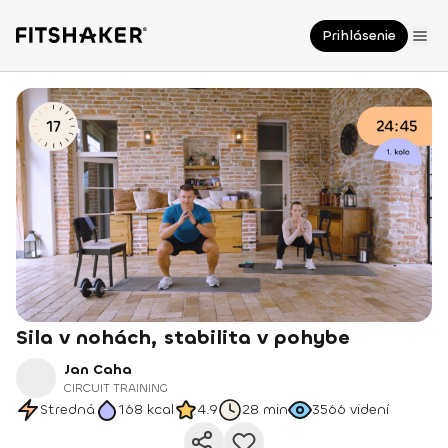
Prihlásenie
Sila v nohách, stabilita v pohybe
Jan Caha
CIRCUIT TRAINING
Stredná
168
kcal
4.9
28 min
3566
videní