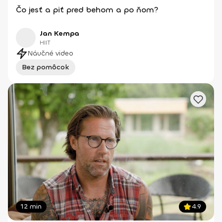
Čo jesť a piť pred behom a po ňom?
Jan Kempa
HIIT
Náučné video
Bez pomôcok
12 min
4.9