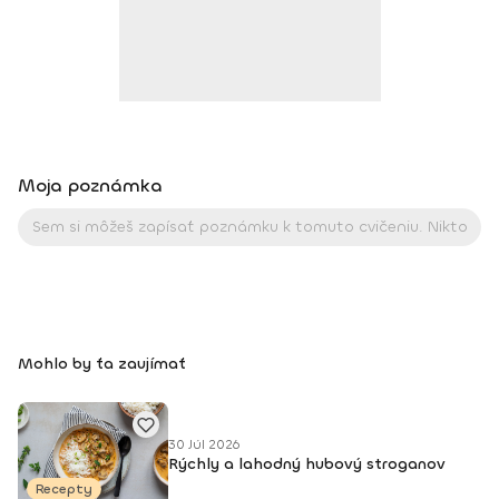
fitness profesionálny fitnes pretekár a tréner pretekárov
Moja poznámka
Mohlo by ťa zaujímať
30 Júl 2026
Rýchly a lahodný hubový stroganov
Recepty