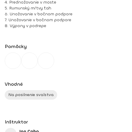
4. Prednožovanie v moste
5. Rumunský mŕtvy ťah
6. Unožovanie v bočnom podpore
7. Unožovanie v bočnom podpore
8. Výpony v podrepe
Pomôcky
Vhodné
Na posilnenie svalstva
Inštruktor
Jan Caha