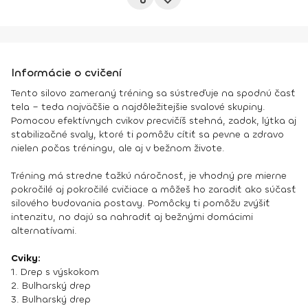
Informácie o cvičení
Tento silovo zameraný tréning sa sústreďuje na spodnú časť
tela – teda najväčšie a najdôležitejšie svalové skupiny.
Pomocou efektívnych cvikov precvičíš stehná, zadok, lýtka aj
stabilizačné svaly, ktoré ti pomôžu cítiť sa pevne a zdravo
nielen počas tréningu, ale aj v bežnom živote.
Tréning má stredne ťažkú náročnosť, je vhodný pre mierne
pokročilé aj pokročilé cvičiace a môžeš ho zaradiť ako súčasť
silového budovania postavy. Pomôcky ti pomôžu zvýšiť
intenzitu, no dajú sa nahradiť aj bežnými domácimi
alternatívami.
Cviky:
1. Drep s výskokom
2. Bulharský drep
3. Bulharský drep