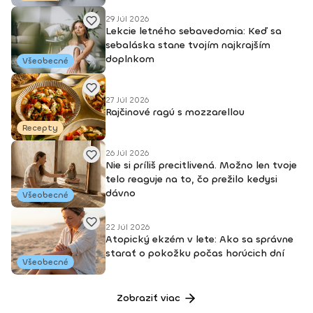
29 Júl 2026
Lekcie letného sebavedomia: Keď sa
sebaláska stane tvojím najkrajším
doplnkom
Všeobecné
27 Júl 2026
Rajčinové ragú s mozzarellou
Recepty
26 Júl 2026
Nie si príliš precitlivená. Možno len tvoje
telo reaguje na to, čo prežilo kedysi
dávno
Všeobecné
22 Júl 2026
Atopický ekzém v lete: Ako sa správne
starať o pokožku počas horúcich dní
Všeobecné
Zobraziť viac