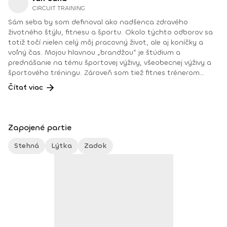
CIRCUIT TRAINING
Sám seba by som definoval ako nadšenca zdravého
životného štýlu, fitnesu a športu. Okolo týchto odborov sa
totiž točí nielen celý môj pracovný život, ale aj koníčky a
voľný čas. Mojou hlavnou „brandžou“ je štúdium a
prednášanie na tému športovej výživy, všeobecnej výživy a
športového tréningu. Zároveň som tiež fitnes trénerom
pretekárov a pretekárok, ale aj aktívnym pretekárom vo
Čítať viac
fitnes. Profesijne som vyštudoval odbor športová výživa na
Masarykovej univerzite, tu tiež v súčasnosti prednášam a
dokončujem doktorandské štúdium kinantropológie na tému
svalového rastu a chudnutia. Ak by som mal vyzdvihnúť
Zapojené partie
svoje najväčšie pracovné počiny, iste by to bolo to, že sa
nám už 9 rokov darí v ČR vzdelávať fitnes komunitu, a to
Stehná
Lýtka
Zadok
prostredníctvom vzdelávacieho zariadenia Fitness Institut,
ktorého som aj garantom. Ale aj svoju nedávnu publikáciu o
výžive: Sám sebe výživovým poradcom, ktorá zaznamenala
pomerne slušný predajný úspech. Keď to teda zhrniem, tak
som: garant a majiteľ vzdelávacieho zariadenia Fitness
Institut lektor a doktorand na Masarykovej univerzite
odborník na športovú výživu autor knihy Sám sebe
výživovým poradcom člen výkonného výboru Českej komory