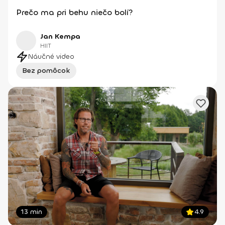
Prečo ma pri behu niečo bolí?
Jan Kempa
HIIT
Náučné video
Bez pomôcok
13 min
4.9