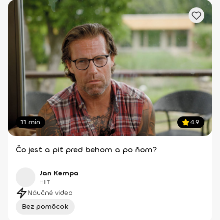
StepUp – svet zábavy a umenia
11 min
4.9
Čo jesť a piť pred behom a po ňom?
Jan Kempa
HIIT
Náučné video
Bez pomôcok