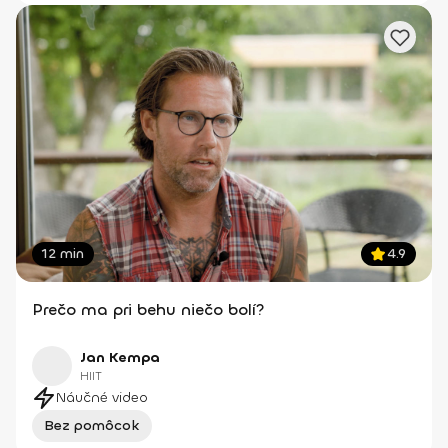
12 min
4.9
Prečo ma pri behu niečo bolí?
Jan Kempa
HIIT
Náučné video
Bez pomôcok