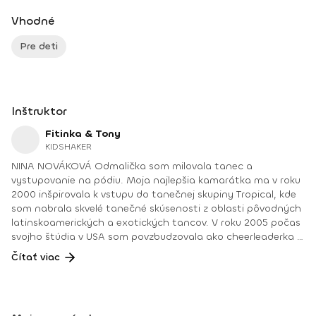
Vhodné
Pre deti
Inštruktor
Fitinka & Tony
KIDSHAKER
NINA NOVÁKOVÁ Odmalička som milovala tanec a
vystupovanie na pódiu. Moja najlepšia kamarátka ma v roku
2000 inšpirovala k vstupu do tanečnej skupiny Tropical, kde
som nabrala skvelé tanečné skúsenosti z oblasti pôvodných
latinskoamerických a exotických tancov. V roku 2005 počas
svojho štúdia v USA som povzbudzovala ako cheerleaderka a
takto postupne som naberala rôzne skúsenosti v oblasti
Čítať viac
tanca a športu. V roku 2010 som sa stala certifikovanou
zumba inštruktorkou a tento fenomén ma chytil natoľko, že
som sa rozhodla venovať aj iným skupinovým cvičeniam –
napr. aerobiku, bodyformingu a pod. Keď som sa spoznala