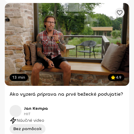
13 min
4.9
Ako vyzerá príprava na prvé bežecké podujatie?
Jan Kempa
HIIT
Náučné video
Bez pomôcok