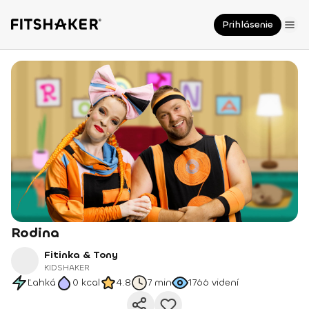
Prihlásenie
Rodina
Fitinka & Tony
KIDSHAKER
Ľahká
0
kcal
4.8
7 min
1766
videní