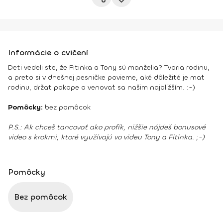
Informácie o cvičení
Deti vedeli ste, že Fitinka a Tony sú manželia? Tvoria rodinu,
a preto si v dnešnej pesničke povieme, aké dôležité je mať
rodinu, držať pokope a venovať sa našim najbližším. :-)
Pomôcky:
bez pomôcok
P.S.:
Ak chceš tancovať ako profík, nižšie nájdeš bonusové
video s krokmi, ktoré využívajú vo videu Tony a Fitinka. ;-)
Pomôcky
Bez pomôcok