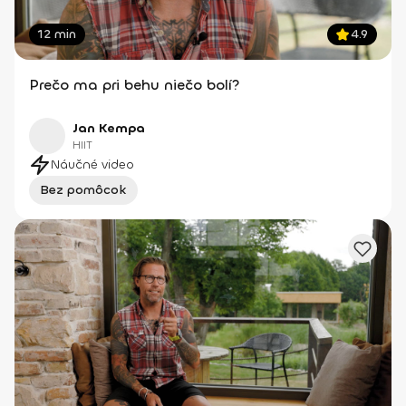
12 min
4.9
Prečo ma pri behu niečo bolí?
Jan Kempa
HIIT
Náučné video
Bez pomôcok