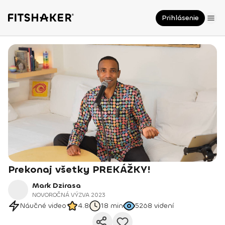
Prihlásenie
Prekonaj všetky PREKÁŽKY!
Mark Dzirasa
NOVOROČNÁ VÝZVA 2023
Náučné video
4.8
18 min
5268
videní