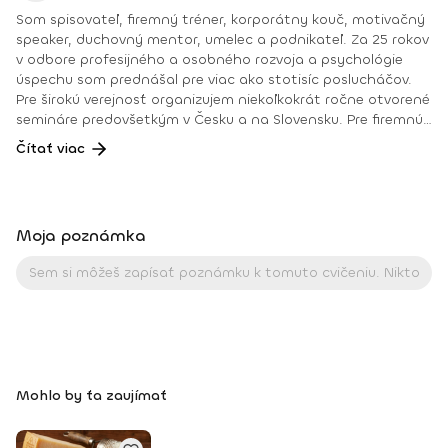
Som spisovateľ, firemný tréner, korporátny kouč, motivačný
speaker, duchovný mentor, umelec a podnikateľ. Za 25 rokov
v odbore profesijného a osobného rozvoja a psychológie
úspechu som prednášal pre viac ako stotisíc poslucháčov.
Pre širokú verejnosť organizujem niekoľkokrát ročne otvorené
semináre predovšetkým v Česku a na Slovensku. Pre firemnú
klientelu školím aj v mnohých európskych krajinách. Na
Čítať viac
interaktívnych workshopoch, seminároch a prednáškach
vyučujem mentalitu úspechu, komunikáciu, prezentačné a
predajné zručnosti, typológiu osobností, reč tela,
koncentračné, relaxačné, meditačné a vizualizačné
Moja poznámka
techniky. Vo firemnom svete potom navyše leadership, time
management a osobnú efektivitu, vyjednávanie či
teambuilding a tiež konzultujem tvorbu firemných kultúr.
Semináre pre verejnosť zase rozširujem o témy týkajúce sa
napríklad rodičovstva, finančného hospodárenia, kariérneho
vzostupu, nachádzania partnerov, zdravého životného štýlu
či nachádzania životného zmyslu a jeho naplnenia. Som
častým hosťom televíznych, rozhlasových a ďalších
Mohlo by ťa zaujímať
talkshow, spoluautorom dvoch knižných bestsellerov MARK
DZIRASA 21 DNÍ a MARK DZIRASA CESTY POZNANIA, a
usporiadateľom MARK DZIRASA SPIRITUAL CAMP.