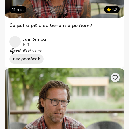
11 min
4.9
Čo jesť a piť pred behom a po ňom?
Jan Kempa
HIIT
Náučné video
Bez pomôcok