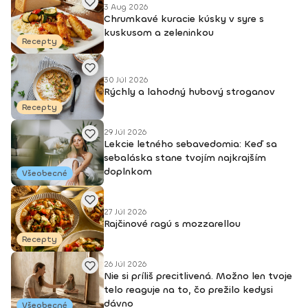
3 Aug 2026
Chrumkavé kuracie kúsky v syre s
kuskusom a zeleninkou
Recepty
30 Júl 2026
Rýchly a lahodný hubový stroganov
Recepty
29 Júl 2026
Lekcie letného sebavedomia: Keď sa
sebaláska stane tvojím najkrajším
doplnkom
Všeobecné
27 Júl 2026
Rajčinové ragú s mozzarellou
Recepty
26 Júl 2026
Nie si príliš precitlivená. Možno len tvoje
telo reaguje na to, čo prežilo kedysi
dávno
Všeobecné