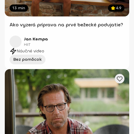
13 min
4.9
Ako vyzerá príprava na prvé bežecké podujatie?
Jan Kempa
HIIT
Náučné video
Bez pomôcok