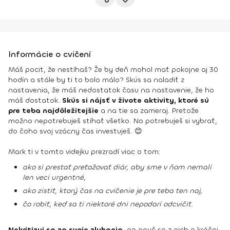
Informácie o cvičení
Máš pocit, že nestíhaš? Že by deň mohol mať pokojne aj 30
hodín a stále by ti to bolo málo? Skús sa naladiť z
nastavenia, že máš nedostatok času na nastavenie, že ho
máš dostatok.
Skús si nájsť v živote aktivity, ktoré sú
pre teba najdôležitejšie
a na tie sa zameraj. Pretože
možno nepotrebuješ stíhať všetko. No potrebuješ si vybrať,
do čoho svoj vzácny čas investuješ. 😊
Mark ti v tomto videjku prezradí viac o tom:
ako si prestať preťažovať diár, aby sme v ňom nemali
len veci urgentné,
ako zistiť, ktorý čas na cvičenie je pre teba ten naj,
čo robiť, keď sa ti niektoré dni nepodarí odcvičiť.
Nekritizuj sa za svoje zlyhania
, no pouč sa z nich a kráčaj