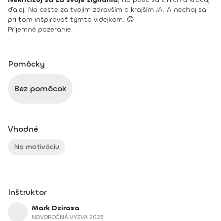
ďalej. Na ceste za tvojím zdravším a krajším JA. A nechaj sa
pri tom inšpirovať týmto videjkom. 😊
Príjemné pozeranie.
Pomôcky
Bez pomôcok
Vhodné
Na motiváciu
Inštruktor
Mark Dzirasa
NOVOROČNÁ VÝZVA 2023