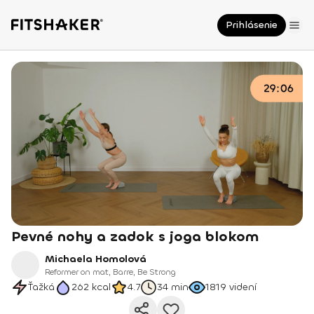
Prihlásenie
Pevné nohy a zadok s joga blokom
Michaela Homolová
Reformer on mat, Barre, Be Strong
Ťažká
262
kcal
4.7
34 min
1819
videní