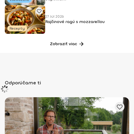
27 Júl 2026
Rajčinové ragú s mozzarellou
Recepty
Zobraziť viac
Odporúčame ti