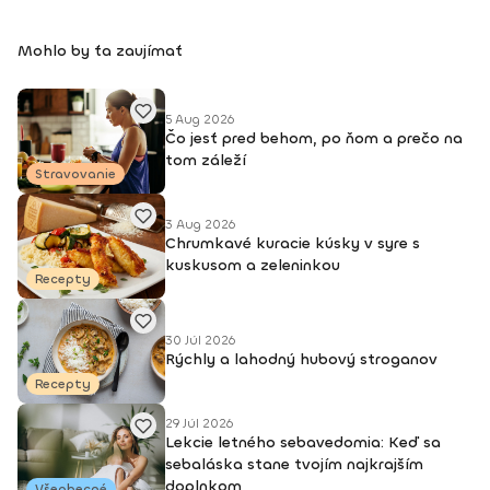
Mohlo by ťa zaujímať
5 Aug 2026
Čo jesť pred behom, po ňom a prečo na
tom záleží
Stravovanie
3 Aug 2026
Chrumkavé kuracie kúsky v syre s
kuskusom a zeleninkou
Recepty
30 Júl 2026
Rýchly a lahodný hubový stroganov
Recepty
29 Júl 2026
Lekcie letného sebavedomia: Keď sa
sebaláska stane tvojím najkrajším
doplnkom
Všeobecné