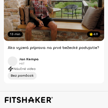
13 min
4.9
Ako vyzerá príprava na prvé bežecké podujatie?
Jan Kempa
HIIT
Náučné video
Bez pomôcok