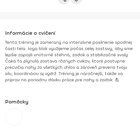
Informácie o cvičení
Tento tréning je zameraný na intenzívne posilnenie spodnej
časti tela. Joga blok využijeme počas celej zostavy, aby sme
lepšie zapojili vnútorné stehná, zadok a stabilizačné svaly.
Čaká ťa plynulá zostava rôznych cvikov, ktoré postupne
precvičia nohy zo všetkých uhlov a zároveň preveria tvoju
silu, koordináciu aj výdrž. Tréning je náročnejší, takže sa
priprav na poriadnu dávku práce pre nohy a zadok. 💪
Pomôcky