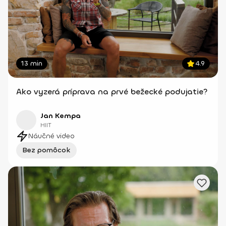
13 min
4.9
Ako vyzerá príprava na prvé bežecké podujatie?
Jan Kempa
HIIT
Náučné video
Bez pomôcok