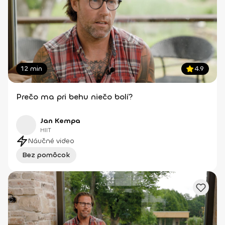
12 min
4.9
Prečo ma pri behu niečo bolí?
Jan Kempa
HIIT
Náučné video
Bez pomôcok