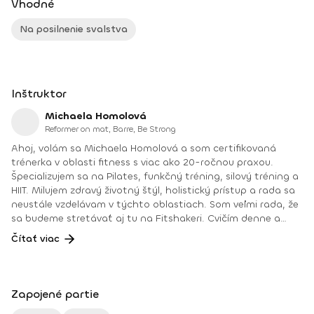
Vhodné
Na posilnenie svalstva
Inštruktor
Michaela Homolová
Reformer on mat, Barre, Be Strong
Ahoj, volám sa Michaela Homolová a som certifikovaná
trénerka v oblasti fitness s viac ako 20-ročnou praxou.
Špecializujem sa na Pilates, funkčný tréning, silový tréning a
HIIT. Milujem zdravý životný štýl, holistický prístup a rada sa
neustále vzdelávam v týchto oblastiach. Som veľmi rada, že
sa budeme stretávať aj tu na Fitshakeri. Cvičím denne a
verím, že tréningy by mali byť rozmanité, aby sme dosiahli
Čítať viac
maximálne výsledky vo všetkých oblastiach – kardio, sila,
vytrvalosť, obratnosť, flexibilita a mobilita. Rovnako dôležitý
je aj aktívny odpočinok, ako napríklad joga, strečing,
prechádzky, bicyklovanie či plávanie. Zdravé stravovanie,
Zapojené partie
ktoré by malo ísť ruka v ruke s cvičením a aktívnym životným