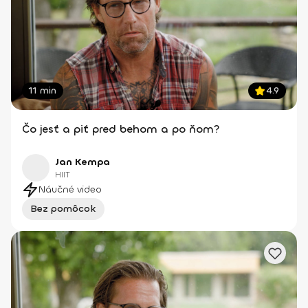
11 min
4.9
Čo jesť a piť pred behom a po ňom?
Jan Kempa
HIIT
Náučné video
Bez pomôcok