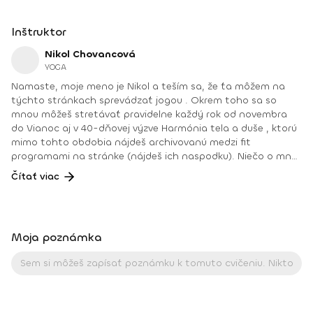
Inštruktor
Nikol Chovancová
YOGA
Namaste, moje meno je Nikol a teším sa, že ťa môžem na
týchto stránkach sprevádzať jogou . Okrem toho sa so
mnou môžeš stretávať pravidelne každý rok od novembra
do Vianoc aj v 40-dňovej výzve Harmónia tela a duše , ktorú
mimo tohto obdobia nájdeš archivovanú medzi fit
programami na stránke (nájdeš ich naspodku). Niečo o mne.
Od detstva som sa venovala rôznym druhom pohybu, najmä
Čítať viac
tancu, pri ktorom som cítila slobodu a radosť. Neskôr som
cvičila aeróbne cvičenia a venovala sa zdravej výžive, až kým
som nenatrafila na jogu. V joge som našla všetko: radosť
z pohybu, uvoľnenie tela a mysle, spojenie so sebou
Moja poznámka
a odpovede na hlbšie otázky. Joge sa aktívne venujem od
roku 2008. Najväčšou odmenou je pre mňau učiť ľudí a vidieť
ako robia pokroky a ako im joga pomáha zlepšiť kvalitu ich
života. Joga je pre mňa cestou k sebapoznaniu, vnútornej
harmónii a zdravému fyzickému telu. Pomáha mi nahliadnuť
do svojho vnútra a zároveň otvoriť srdce a myseľ