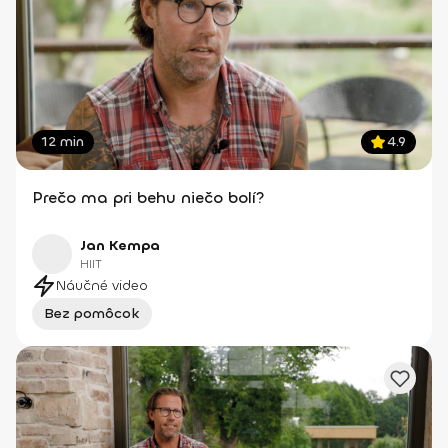
12 min
4.9
Prečo ma pri behu niečo bolí?
Jan Kempa
HIIT
Náučné video
Bez pomôcok