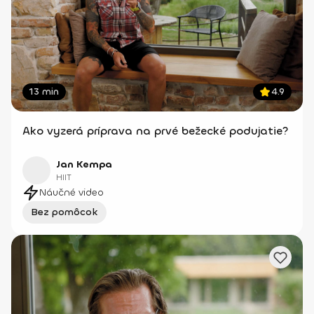
13 min
4.9
Ako vyzerá príprava na prvé bežecké podujatie?
Jan Kempa
HIIT
Náučné video
Bez pomôcok