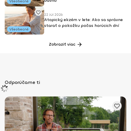
dávno
Všeobecné
22 Júl 2026
Atopický ekzém v lete: Ako sa správne
starať o pokožku počas horúcich dní
Všeobecné
Zobraziť viac
Odporúčame ti