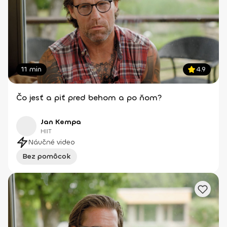
11 min
4.9
Čo jesť a piť pred behom a po ňom?
Jan Kempa
HIIT
Náučné video
Bez pomôcok