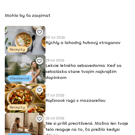
k vonkajšiemu svetu. Vďaka nej je môj život krajší, lepší
a plnohodnotnejší. Viac info o mne a joge nájdete na mojej
Mohlo by ťa zaujímať
stránke nikolchovancova.sk Dosiahnuté vzdelanie: Inštruktor
powerjogy, stupeň 1 a 2 – Powerjoga Akadémia Slovensko –
lektori: Bc. Michaela Hluchová (SR), Václav Krejčík (ČR)
Intenzívny odborný seminár Gravid jogy – lektor Ing. Dana
30 Júl 2026
Beierová (ČR)
Rýchly a lahodný hubový stroganov
Recepty
29 Júl 2026
Lekcie letného sebavedomia: Keď sa
sebaláska stane tvojím najkrajším
doplnkom
Všeobecné
27 Júl 2026
Rajčinové ragú s mozzarellou
Recepty
26 Júl 2026
Nie si príliš precitlivená. Možno len tvoje
telo reaguje na to, čo prežilo kedysi