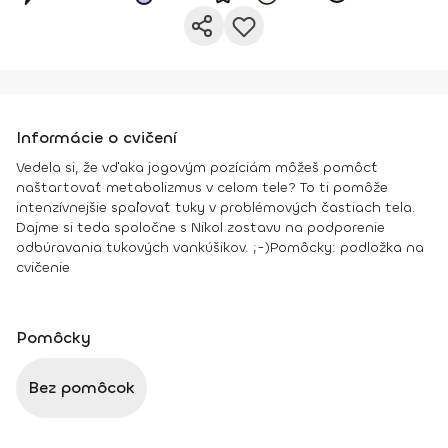
Informácie o cvičení
Vedela si, že vďaka jogovým pozíciám môžeš pomôcť
naštartovať metabolizmus v celom tele? To ti pomôže
intenzívnejšie spaľovať tuky v problémových častiach tela.
Dajme si teda spoločne s Nikol zostavu na podporenie
odbúravania tukových vankúšikov. ;-)
Pomôcky:
podložka na
cvičenie
Pomôcky
Bez pomôcok