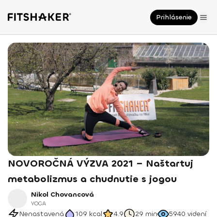
Prihlásenie
NOVOROČNÁ VÝZVA 2021 – Naštartuj
metabolizmus a chudnutie s jogou
Nikol Chovancová
YOGA
Nenastavená
109
kcal
4.9
29 min
5940
videní