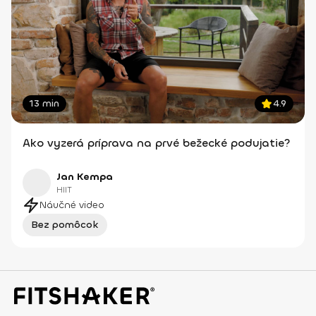
13 min
4.9
Ako vyzerá príprava na prvé bežecké podujatie?
Jan Kempa
HIIT
Náučné video
Bez pomôcok