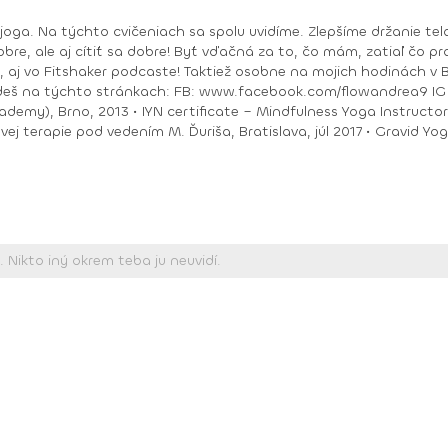
bre, ale aj cítiť sa dobre! Byť vďačná za to, čo mám, zatiaľ čo pracu
ea9 IG : @andrea_mindfulflow Dosiahnuté vzdelanie: •
ačný intenzívny výcvik v Španielsku a následné
Piešťany, 2018 • I