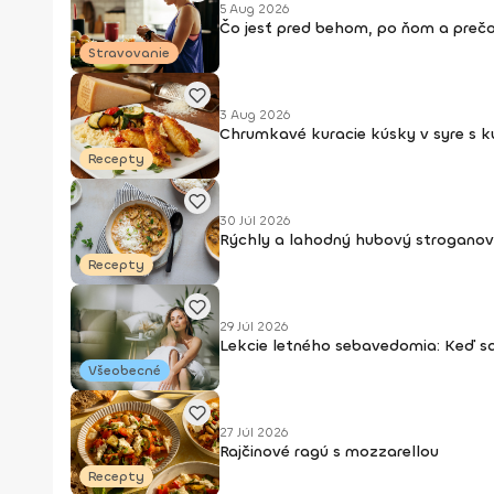
5 Aug 2026
Čo jesť pred behom, po ňom a prečo
Stravovanie
3 Aug 2026
Chrumkavé kuracie kúsky v syre s 
Recepty
30 Júl 2026
Rýchly a lahodný hubový stroganov
Recepty
29 Júl 2026
Lekcie letného sebavedomia: Keď s
Všeobecné
27 Júl 2026
Rajčinové ragú s mozzarellou
Recepty