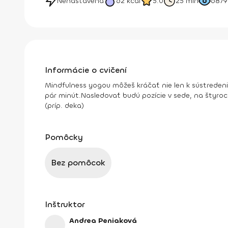
Nenastavená
62
kcal
5.0
25 min
6879
Informácie o cvičení
Mindfulness yogou môžeš kráčať nie len k sústredeniu
pár minút.
Nasledovať budú pozície v sede, na štyroc
(príp. deka)
Pomôcky
Bez pomôcok
Inštruktor
Andrea Peniaková