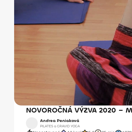
NOVOROČNÁ VÝZVA 2020 – Min
Andrea Peniaková
PILATES a GRAVID YOGA