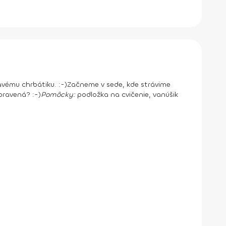
avému chrbátiku. :-)
Začneme v sede, kde strávime
pravená? :-)
Pomôcky:
podložka na cvičenie, vanúšik