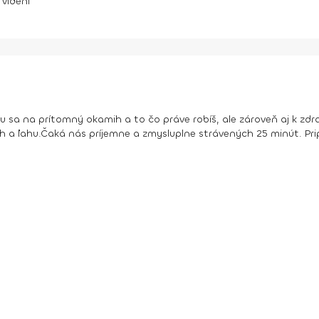
videní
 sa na prítomný okamih a to čo práve robíš, ale zároveň aj k zdr
h a ľahu.
Čaká nás príjemne a zmysluplne strávených 25 minút. Pri