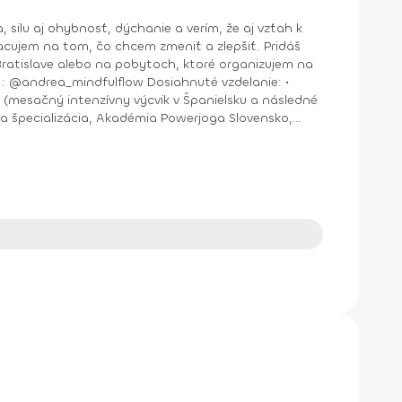
jem na tom, čo chcem zmeniť a zlepšiť. Pridáš
nštruktor Aerobiku, Step aerobiku, Cvičenia s pomôckami (FACE CZECH academy), Trnava, 2004 • Kurz tanečnej a pohybovej terapie (OZ Arte