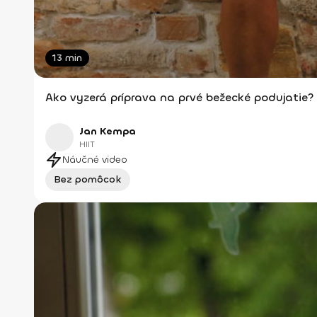
13 min
Ako vyzerá príprava na prvé bežecké podujatie?
Jan Kempa
HIIT
Náučné video
Bez pomôcok