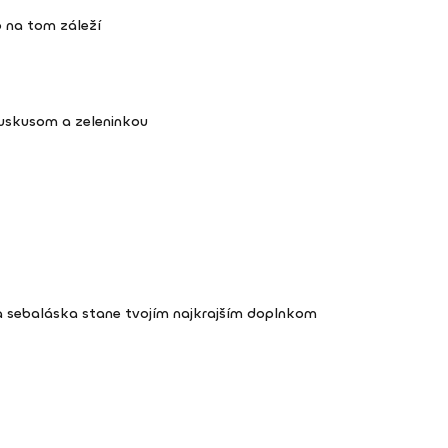
 na tom záleží
kuskusom a zeleninkou
a sebaláska stane tvojím najkrajším doplnkom