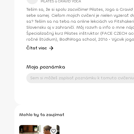
PILATES a GRAVID YOGA
Teším sa, že si spolu zacvičíme! Pilates, Joga a Gravid joga. Na týchto cvičeniach sa spolu uvidíme. Zlepšíme držanie tela, silu aj ohybnosť, dýchanie a verím, že aj vzťah k
sebe samej. Cieľom mojich cvičení je nielen vyzerať do
sa? Teším sa na teba na online lekciách vo Fitshakeri, aj vo Fitshaker podcaste! Taktiež osobne na mojich hodinách v Bratislave alebo na pobytoch, ktoré organizujem na
Slovensku aj v zahraničí. Môj rozvrh a info o mne nájdeš na týchto stránkach: FB: www.facebook.com/flowandr
Špecializačný kurz Pilates inštruktor (FACE CZECH academy), Brno, 2013 • IYN certificate – Mindfulness Yoga Instructor (mes
ročné štúdium), BodhiYoga school, 2016 • Výcvik jogovej terapie pod vedením M. Ďuriša, Bratislava, júl 2017 • Gravid Yoga špecializácia, Akadémia Powerjoga Slovensko,
Čítať viac
Moja poznámka
Mohlo by ťa zaujímať