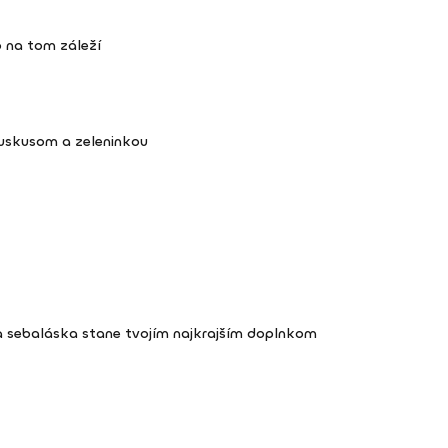
 na tom záleží
kuskusom a zeleninkou
a sebaláska stane tvojím najkrajším doplnkom