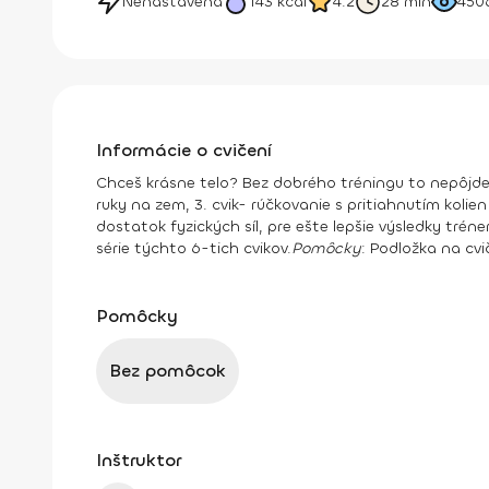
Nenastavená
143
kcal
4.2
28 min
450
Informácie o cvičení
Chceš krásne telo? Bez dobrého tréningu to nepôjde
ruky na zem, 3. cvik- rúčkovanie s pritiahnutím kolien 
dostatok fyzických síl, pre ešte lepšie výsledky tré
série týchto 6-tich cvikov.
Pomôcky
:
Podložka na cvi
Pomôcky
Bez pomôcok
Inštruktor