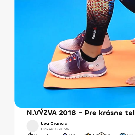
N.VÝZVA 2018 - Pre krásne tel
Lea Grančič
DYNAMIC PUMP