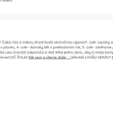
6
videní
! Čaká nás 6 cvikov, ktoré budú skutočnou výzvou!
1. cvik: squaty
v planku, 4. cvik- dámsky klik s prekladaním rúk, 5. cvik- zdvíhanie
nerka Lea Grančič odporúča si dať ešte jednu sériu, aby si mala ko
čenie
CVIČ ĎALEJ!
Klik sem a ideme ďalej. :-)
Hľadáš ĽAHŠIU VERZIU?