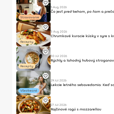
5 Aug 2026
Čo jesť pred behom, po ňom a prečo
Stravovanie
3 Aug 2026
Chrumkavé kuracie kúsky v syre s 
Recepty
30 Júl 2026
Rýchly a lahodný hubový stroganov
Recepty
29 Júl 2026
Lekcie letného sebavedomia: Keď s
Všeobecné
27 Júl 2026
Rajčinové ragú s mozzarellou