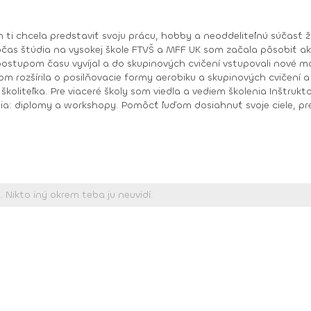
očas štúdia na vysokej škole FTVŠ a MFF UK som začala pôsobiť ak
ové momenty, zväčšoval sa i môj záujem o novinky a
zšírila o posilňovacie formy aerobiku a skupinových cvičení a tanečné form
oliteľka. Pre viaceré školy som viedla a vediem školenia Inštruktor 
iele, prekonať samého seba, prežiť pocit „dokázal som
, Body work
diplom, Bosu diplom, Body pump Fx diplom Schwinn cycling inštruktor Prezentér Body ART Level I