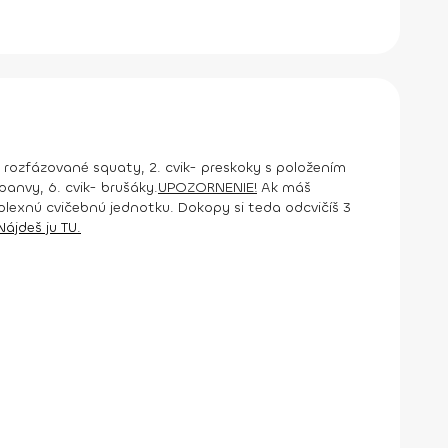
 a rozfázované squaty, 2. cvik- preskoky s položením
 panvy, 6. cvik- brušáky.
UPOZORNENIE!
Ak máš
mplexnú cvičebnú jednotku. Dokopy si teda odcvičíš 3
Nájdeš ju TU.