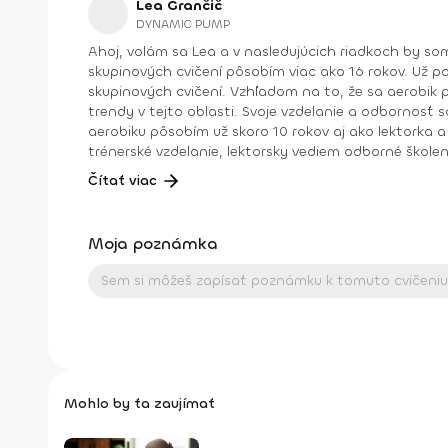
Lea Grančič
DYNAMIC PUMP
Ahoj, volám sa Lea a v nasledujúcich riadkoch by som ti chcela predstaviť svoju prácu, hobby a neoddeliteľnú súčasť života v jednom. Ako lektorka a prezentérka
skupinových cvičení pôsobím viac ako 16 rokov. Už p
skupinových cvičení. Vzhľadom na to, že sa aerobik postupom času vyvíjal a do skupinových cvičení vstupovali n
trendy v tejto oblasti. Svoje vzdelanie a odbornosť som ro
aerobiku pôsobím už skoro 10 rokov aj ako lektorka a šk
trénerské vzdelanie, lektorsky vediem odborné školenia: diplomy a workshopy. Pomôcť ľuďom dosiahnuť svoje c
to“... to sú momenty, ktoré sú pre mňa nenahraditeľné. Dosiahnuté vzdelanie: Inštruktor IFAA Licencia A Inštruktor 1. triedy aerobiku SZRTVS Step diplom
Čítať viac
Moja poznámka
Mohlo by ťa zaujímať