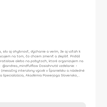
jem na tom, čo chcem zmeniť a zlepšiť. Pridáš
nštruktor Aerobiku, Step aerobiku, Cvičenia s pomôckami (FACE CZECH academy), Trnava, 2004 • Kurz tanečnej a pohybovej terapie (OZ Arte