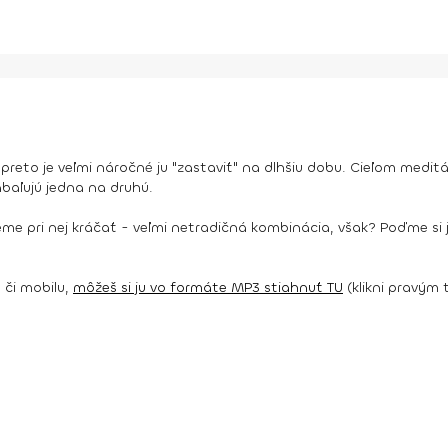
preto je veľmi náročné ju "zastaviť" na dlhšiu dobu. Cieľom meditá
baľujú jedna na druhú.
 pri nej kráčať - veľmi netradičná kombinácia, však? Poďme si ju
 či mobilu,
môžeš si ju vo formáte MP3 stiahnuť TU
(klikni pravým 