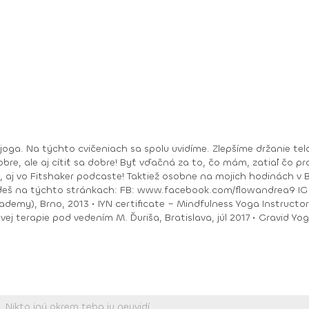
bre, ale aj cítiť sa dobre! Byť vďačná za to, čo mám, zatiaľ čo pracu
ea9 IG : @andrea_mindfulflow Dosiahnuté vzdelanie: •
ačný intenzívny výcvik v Španielsku a následné
Piešťany, 2018 • I