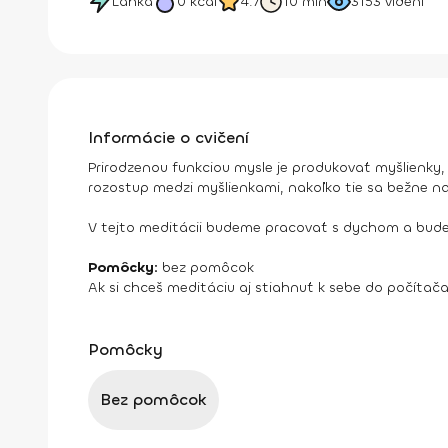
Ľahká
0
kcal
4.7
10 min
3153
videní
Informácie o cvičení
Prirodzenou funkciou mysle je produkovať myšlienky, 
rozostup medzi myšlienkami, nakoľko tie sa bežne na
V tejto meditácii budeme pracovať s dychom a budeme
Pomôcky:
bez pomôcok
Ak si chceš meditáciu aj stiahnuť k sebe do počítača
Pomôcky
Bez pomôcok