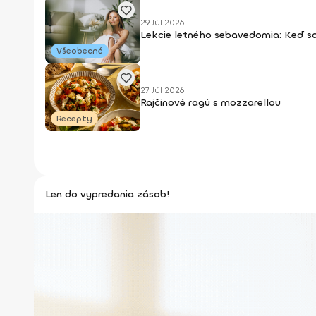
29 Júl 2026
Lekcie letného sebavedomia: Keď s
Všeobecné
27 Júl 2026
Rajčinové ragú s mozzarellou
Recepty
Len do vypredania zásob!