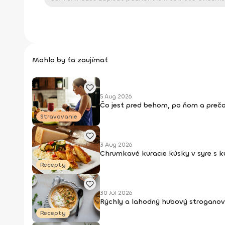
Mohlo by ťa zaujímať
5 Aug 2026
Čo jesť pred behom, po ňom a prečo
Stravovanie
3 Aug 2026
Chrumkavé kuracie kúsky v syre s 
Recepty
30 Júl 2026
Rýchly a lahodný hubový stroganov
Recepty