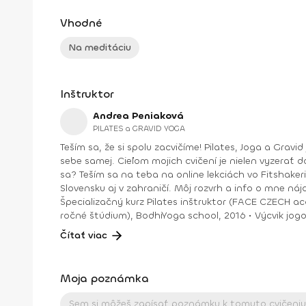
Vhodné
Na meditáciu
Inštruktor
Andrea Peniaková
PILATES a GRAVID YOGA
Teším sa, že si spolu zacvičíme! Pilates, Joga a Gravid joga. Na týchto cvičeniach sa spolu uvidíme. Zlepšíme držanie tela, silu aj ohybnosť, dýchanie a verím, že aj vzťah k
sebe samej. Cieľom mojich cvičení je nielen vyzerať do
sa? Teším sa na teba na online lekciách vo Fitshakeri, aj vo Fitshaker podcaste! Taktiež osobne na mojich hodinách v Bratislave alebo na pobytoch, ktoré organizujem na
Slovensku aj v zahraničí. Môj rozvrh a info o mne nájdeš na týchto stránkach: FB: www.facebook.com/flowandr
Špecializačný kurz Pilates inštruktor (FACE CZECH academy), Brno, 2013 • IYN certificate – Mindfulness Yoga Instructor (mes
ročné štúdium), BodhiYoga school, 2016 • Výcvik jogovej terapie pod vedením M. Ďuriša, Bratislava, júl 2017 • Gravid Yoga špecializácia, Akadémia Powerjoga Slovensko,
Čítať viac
Moja poznámka