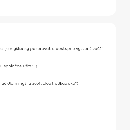
cií je myšlienky pozorovať a postupne vytvoriť väčší
 spoločne užiť! :-)
tlačidlom myši a zvoľ „Uložiť odkaz ako“).